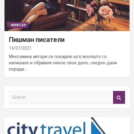
МИКСЕР
Пишман писатели
14/07/2021
Многумина автори се покајале што воопшто го
напишале и објавиле некое свое дело, сеедно дали
поради…
S
e
a
r
c
h