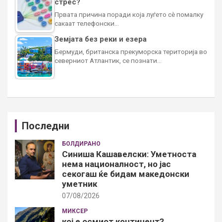
стрес?
Првата причина поради која луѓето сè помалку
сакаат телефонски…
Земјата без реки и езера
Бермуди, британска прекуморска територија во
северниот Атлантик, се познати…
Последни
БОЛДИРАНО
Синиша Кашавелски: Уметноста
нема националност, но јас
секогаш ќе бидам македонски
уметник
07/08/2026
МИКСЕР
кој е осмиот континент?