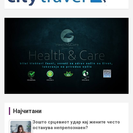
Најчитани
Зошто срцевиот удар кај жените често
останува непрепознаен?