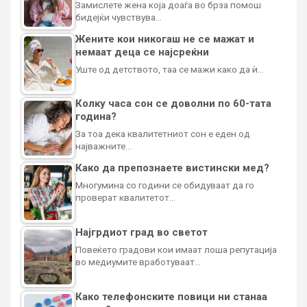
Замислете жена која доаѓа во брза помош
бидејќи чувствува…
Жените кои никогаш не се мажат и
немаат деца се најсреќни
Уште од детството, таа се мажи како да ѝ…
Колку часа сон се доволни по 60-тата
година?
За тоа дека квалитетниот сон е еден од
најважните…
Како да препознаете вистински мед?
Многумина со години се обидуваат да го
проверат квалитетот…
Најгрдиот град во светот
Повеќето градови кои имаат лоша репутација
во медиумите вработуваат…
Како телефонските повици ни станаа