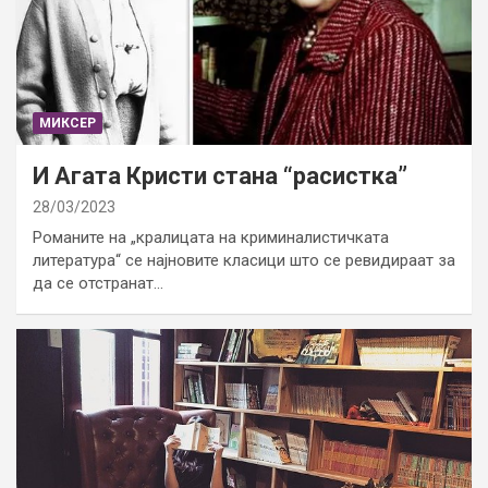
МИКСЕР
И Агата Кристи стана “расистка”
28/03/2023
Романите на „кралицата на криминалистичката
литература“ се најновите класици што се ревидираат за
да се отстранат…