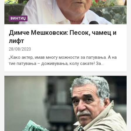
ВИНТИЏ
Димче Мешковски: Песок, чамец и
лифт
28/08/2020
„Како актер, имав многу можности за патувања. А на
тие патувања – доживувања, колу сакате! За…