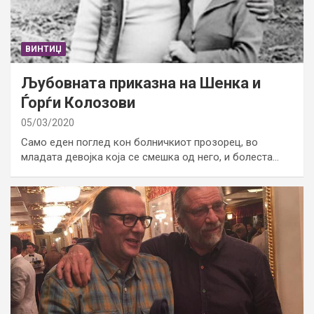
ВИНТИЏ
Љубовната приказна на Шенка и
Ѓорѓи Колозови
05/03/2020
Само еден поглед кон болничкиот прозорец, во
младата девојка која се смешка од него, и болеста…