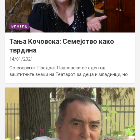
ВИНТИЏ
Тања Кочовска: Семејство како
тврдина
14/01/2021
Со сопругот Предраг Павловски се еден од
заштитните знаци на Театарот за деца и младинци, но…