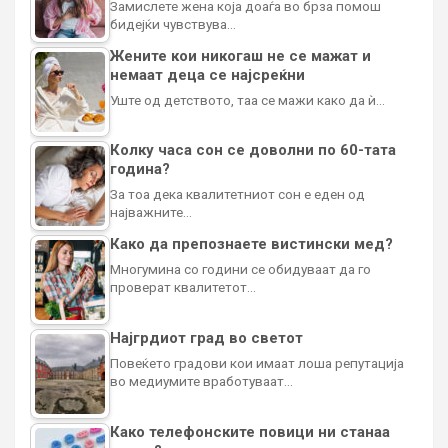
Замислете жена која доаѓа во брза помош
бидејќи чувствува…
Жените кои никогаш не се мажат и
немаат деца се најсреќни
Уште од детството, таа се мажи како да ѝ…
Колку часа сон се доволни по 60-тата
година?
За тоа дека квалитетниот сон е еден од
најважните…
Како да препознаете вистински мед?
Многумина со години се обидуваат да го
проверат квалитетот…
Најгрдиот град во светот
Повеќето градови кои имаат лоша репутација
во медиумите вработуваат…
Како телефонските повици ни станаа