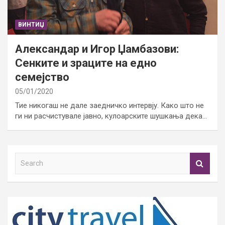
ВИНТИЏ
Александар и Игор Џамбазови:
Сенките и зраците на едно
семејство
05/01/2020
Тие никогаш не дале заедничко интервју. Како што не
ги ни расчистувале јавно, кулоарските шушкања дека…
S
e
a
r
c
h