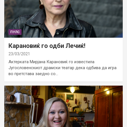
ПУЛС
Карановиќ го одби Лечиќ!
23/03/2021
Актерката Мирјана Карановиќ го известила
Југословенскиот драмски театар дека одбива да игра
во претстава заедно со…