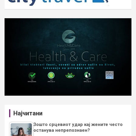
Најчитани
Зошто срцевиот удар кај жените често
останува непрепознаен?