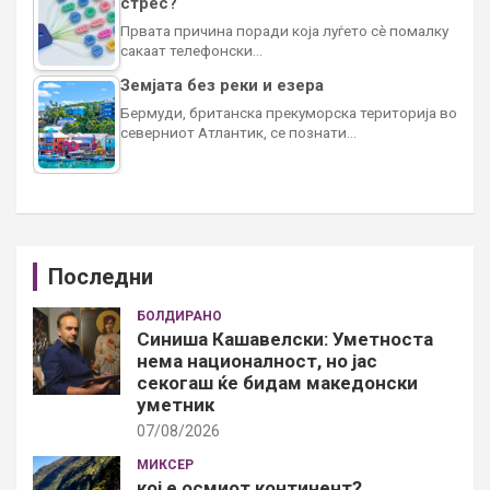
стрес?
Првата причина поради која луѓето сè помалку
сакаат телефонски…
Земјата без реки и езера
Бермуди, британска прекуморска територија во
северниот Атлантик, се познати…
Последни
БОЛДИРАНО
Синиша Кашавелски: Уметноста
нема националност, но јас
секогаш ќе бидам македонски
уметник
07/08/2026
МИКСЕР
кој е осмиот континент?