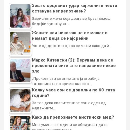
Зошто срцевиот удар кај жените често
останува непрепознаен?
Замислете жена која доаѓа во брза помош
бидејќи чувствува…
Жените кои никогаш не се мажат и
немаат деца се најсреќни
Уште од детството, таа се мажи како да ѝ…
Марко Китевски (2): Верувам дека се
проколнати сите што направиле некое
зло
„Проколнати се оние што ја ограбија
татковината во криминалната…
Колку часа сон се доволни по 60-тата
година?
За тоа дека квалитетниот сон е еден од
најважните…
Како да препознаете вистински мед?
Многумина со години се обидуваат да го
проверат квалитетот…