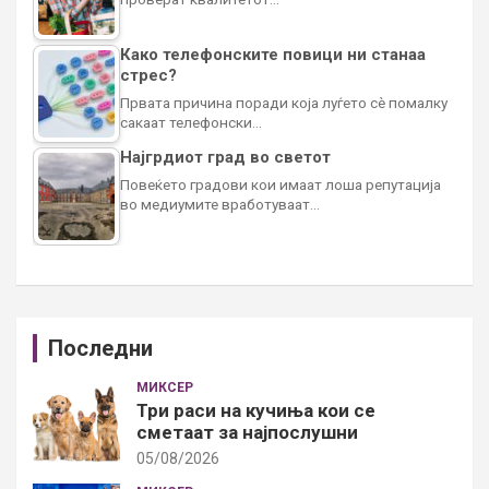
Како телефонските повици ни станаа
стрес?
Првата причина поради која луѓето сè помалку
сакаат телефонски…
Најгрдиот град во светот
Повеќето градови кои имаат лоша репутација
во медиумите вработуваат…
Последни
МИКСЕР
Три раси на кучиња кои се
сметаат за најпослушни
05/08/2026