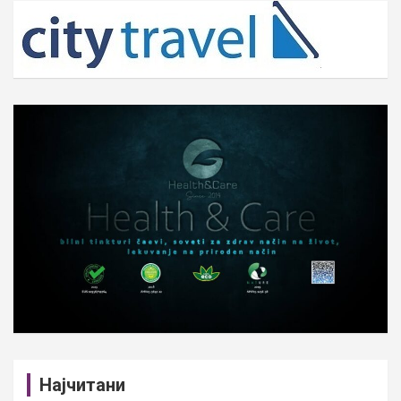
c
h
Најчитани