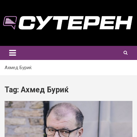
Skip
to
content
Ахмед Буриќ
Tag:
Ахмед Буриќ