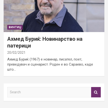
ВИНТИЏ
Ахмед Буриќ: Новинарство на
патерици
20/02/2021
Ахмед Буриќ (1967) е новинар, писател, поет,
преведувач и сценарист. Роден е во Сараево, каде
што…
S
e
a
r