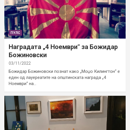
ПУЛС
Наградата „4 Ноември“ за Божидар
Божиновски
03/11/2022
Божидар Божиновски познат како „Моџо Килингтон“ е
еден од лауереатите на општинската награда „4
Ноември“ на…