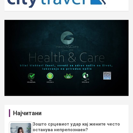
Најчитани
Зошто срцевиот удар кај жените често
останува непрепознаен?