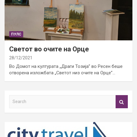
ПУЛС
Светот во очите на Орце
28/12/2021
Во Домот на културата „Драги Тозија” во Ресен беше
отворена изложбата „Светот низ очите на Орце”…
S
e
a
r
c
h