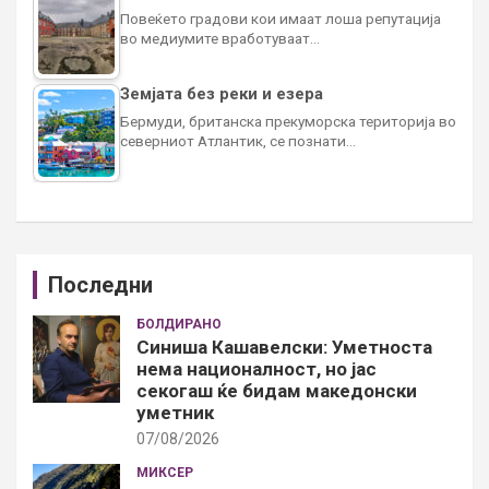
Повеќето градови кои имаат лоша репутација
во медиумите вработуваат…
Земјата без реки и езера
Бермуди, британска прекуморска територија во
северниот Атлантик, се познати…
Последни
БОЛДИРАНО
Синиша Кашавелски: Уметноста
нема националност, но јас
секогаш ќе бидам македонски
уметник
07/08/2026
МИКСЕР