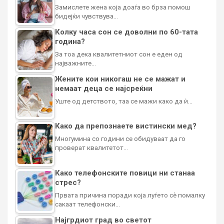
Замислете жена која доаѓа во брза помош
бидејќи чувствува…
Колку часа сон се доволни по 60-тата
година?
За тоа дека квалитетниот сон е еден од
најважните…
Жените кои никогаш не се мажат и
немаат деца се најсреќни
Уште од детството, таа се мажи како да ѝ…
Како да препознаете вистински мед?
Многумина со години се обидуваат да го
проверат квалитетот…
Како телефонските повици ни станаа
стрес?
Првата причина поради која луѓето сè помалку
сакаат телефонски…
Најгрдиот град во светот