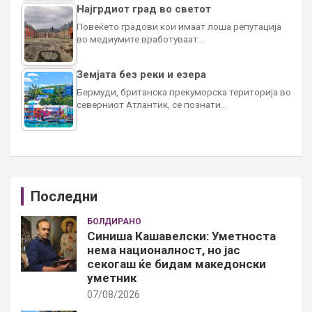
Најгрдиот град во светот
Повеќето градови кои имаат лоша репутација
во медиумите вработуваат…
Земјата без реки и езера
Бермуди, британска прекуморска територија во
северниот Атлантик, се познати…
Последни
БОЛДИРАНО
Синиша Кашавелски: Уметноста
нема националност, но јас
секогаш ќе бидам македонски
уметник
07/08/2026