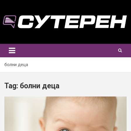
Skip
to
content
болни деца
Tag:
болни деца