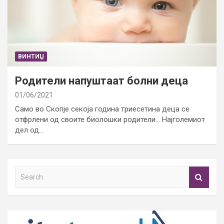
ВИНТИЏ
Родители напуштаат болни деца
01/06/2021
Само во Скопје секоја година триесетина деца се
отфрлени од своите биолошки родители… Најголемиот
дел од…
S
e
a
r
c
h