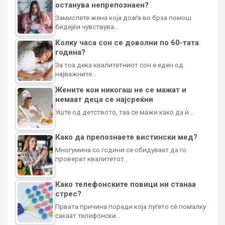
останува непрепознаен?
Замислете жена која доаѓа во брза помош
бидејќи чувствува…
Колку часа сон се доволни по 60-тата
година?
За тоа дека квалитетниот сон е еден од
најважните…
Жените кои никогаш не се мажат и
немаат деца се најсреќни
Уште од детството, таа се мажи како да ѝ…
Како да препознаете вистински мед?
Многумина со години се обидуваат да го
проверат квалитетот…
Како телефонските повици ни станаа
стрес?
Првата причина поради која луѓето сè помалку
сакаат телефонски…