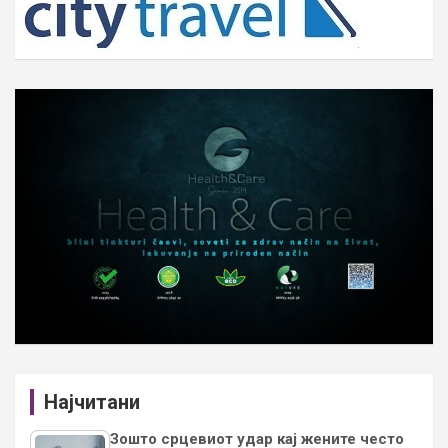
Најчитани
Зошто срцевиот удар кај жените често