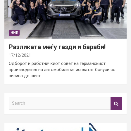
НИЕ
Разликата меѓу газди и бараби!
17/12/2021
Одборот и работничкиот совет на германскиот
производител на автомобили ќе исплатат бонуси со
висина до шест…
S
e
a
r
c
h