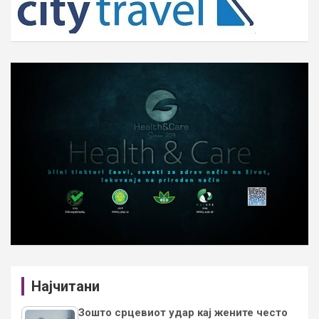
Најчитани
Зошто срцевиот удар кај жените често