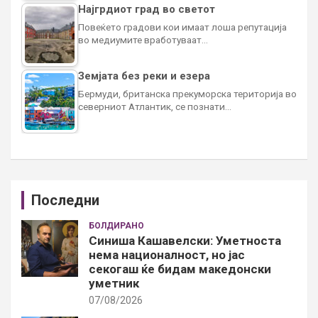
Најгрдиот град во светот
Повеќето градови кои имаат лоша репутација
во медиумите вработуваат…
Земјата без реки и езера
Бермуди, британска прекуморска територија во
северниот Атлантик, се познати…
Последни
БОЛДИРАНО
Синиша Кашавелски: Уметноста
нема националност, но јас
секогаш ќе бидам македонски
уметник
07/08/2026