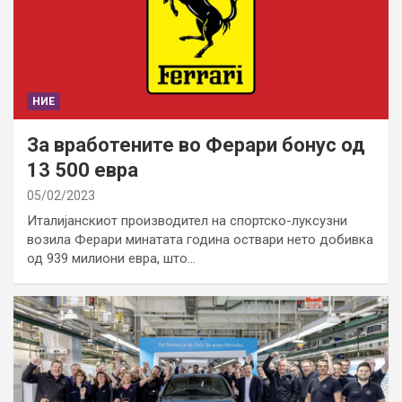
НИЕ
За вработените во Ферари бонус од
13 500 евра
05/02/2023
Италијанскиот производител на спортско-луксузни
возила Ферари минатата година оствари нето добивка
од 939 милиони евра, што…