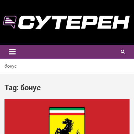
Skip
to
content
бонус
Tag:
бонус