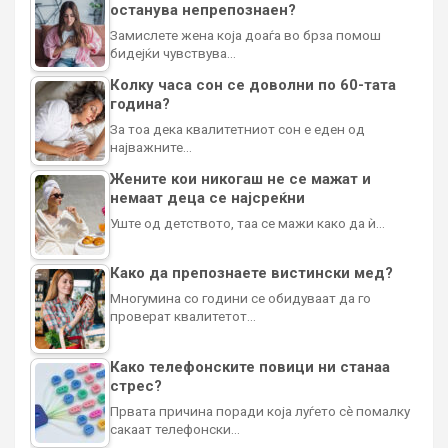
останува непрепознаен?
Замислете жена која доаѓа во брза помош
бидејќи чувствува…
Колку часа сон се доволни по 60-тата
година?
За тоа дека квалитетниот сон е еден од
најважните…
Жените кои никогаш не се мажат и
немаат деца се најсреќни
Уште од детството, таа се мажи како да ѝ…
Како да препознаете вистински мед?
Многумина со години се обидуваат да го
проверат квалитетот…
Како телефонските повици ни станаа
стрес?
Првата причина поради која луѓето сè помалку
сакаат телефонски…