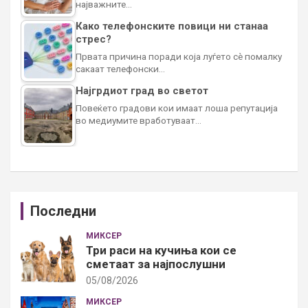
најважните…
Како телефонските повици ни станаа
стрес?
Првата причина поради која луѓето сè помалку
сакаат телефонски…
Најгрдиот град во светот
Повеќето градови кои имаат лоша репутација
во медиумите вработуваат…
Последни
МИКСЕР
Три раси на кучиња кои се
сметаат за најпослушни
05/08/2026
МИКСЕР