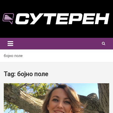
Skip
to
content
бојно поле
Tag:
бојно поле