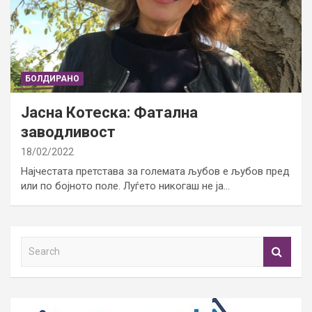
БОЛДИРАНО
Јасна Котеска: Фатална
заводливост
18/02/2022
Најчестата претстава за големата љубов е љубов пред
или по бојното поле. Луѓето никогаш не ја…
S
e
a
r
c