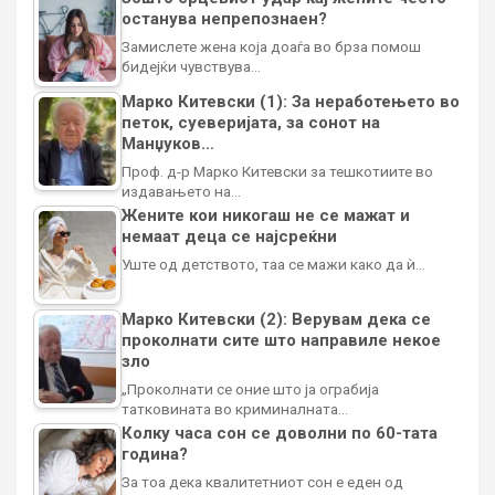
останува непрепознаен?
Замислете жена која доаѓа во брза помош
бидејќи чувствува…
Марко Китевски (1): За неработењето во
петок, суеверијата, за сонот на
Манџуков…
Проф. д-р Марко Китевски за тешкотиите во
издавањето на…
Жените кои никогаш не се мажат и
немаат деца се најсреќни
Уште од детството, таа се мажи како да ѝ…
Марко Китевски (2): Верувам дека се
проколнати сите што направиле некое
зло
„Проколнати се оние што ја ограбија
татковината во криминалната…
Колку часа сон се доволни по 60-тата
година?
За тоа дека квалитетниот сон е еден од