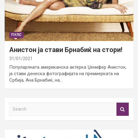
ПУЛС
Анистон ја стави Брнабиќ на стори!
31/01/2021
Популарлната американска актерка Џенифер Анистон,
ја стави денеска фотографијата на премиерката на
Србија, Ана Брнабиќ, на…
S
e
a
r
c
h