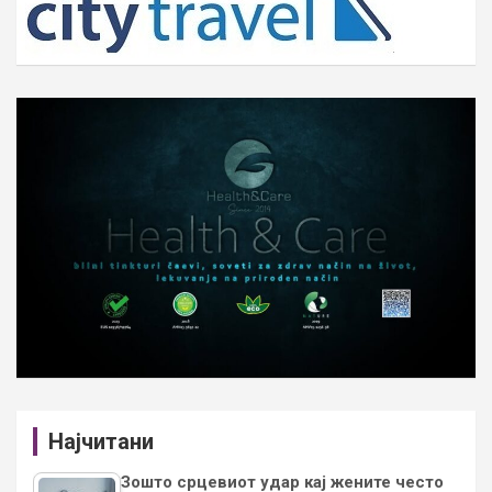
Најчитани
Зошто срцевиот удар кај жените често