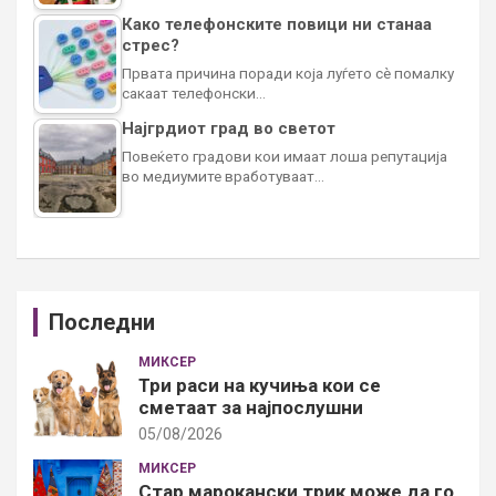
Како телефонските повици ни станаа
стрес?
Првата причина поради која луѓето сè помалку
сакаат телефонски…
Најгрдиот град во светот
Повеќето градови кои имаат лоша репутација
во медиумите вработуваат…
Последни
МИКСЕР
Три раси на кучиња кои се
сметаат за најпослушни
05/08/2026
МИКСЕР
Стар марокански трик може да го