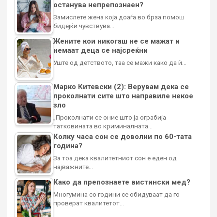
останува непрепознаен?
Замислете жена која доаѓа во брза помош
бидејќи чувствува…
Жените кои никогаш не се мажат и
немаат деца се најсреќни
Уште од детството, таа се мажи како да ѝ…
Марко Китевски (2): Верувам дека се
проколнати сите што направиле некое
зло
„Проколнати се оние што ја ограбија
татковината во криминалната…
Колку часа сон се доволни по 60-тата
година?
За тоа дека квалитетниот сон е еден од
најважните…
Како да препознаете вистински мед?
Многумина со години се обидуваат да го
проверат квалитетот…