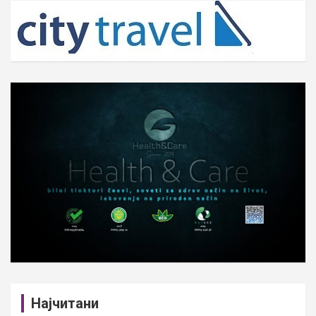
c
h
Најчитани