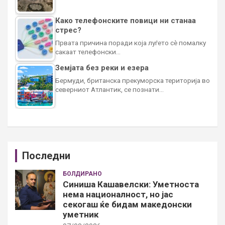
Како телефонските повици ни станаа
стрес?
Првата причина поради која луѓето сè помалку
сакаат телефонски…
Земјата без реки и езера
Бермуди, британска прекуморска територија во
северниот Атлантик, се познати…
Последни
БОЛДИРАНО
Синиша Кашавелски: Уметноста
нема националност, но јас
секогаш ќе бидам македонски
уметник