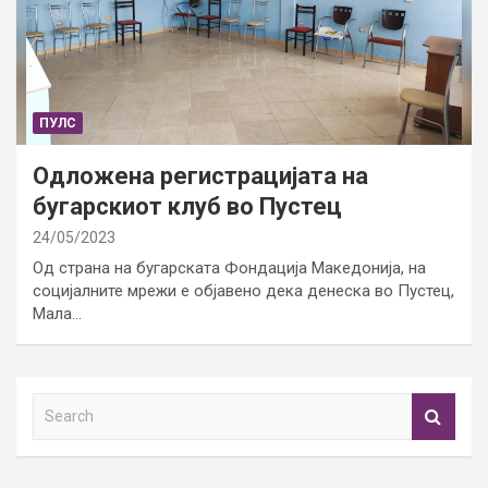
ПУЛС
Одложена регистрацијата на
бугарскиот клуб во Пустец
24/05/2023
Од страна на бугарската Фондација Македонија, на
социјалните мрежи е објавено дека денеска во Пустец,
Мала…
S
e
a
r