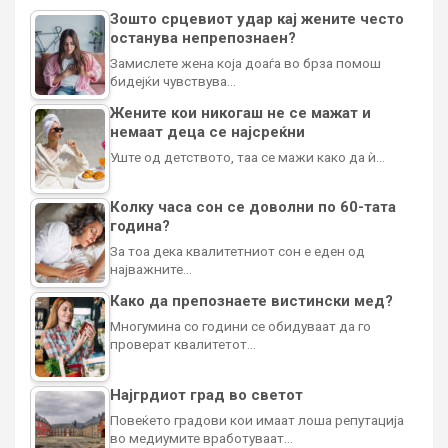
Зошто срцевиот удар кај жените често
останува непрепознаен?
Замислете жена која доаѓа во брза помош
бидејќи чувствува…
Жените кои никогаш не се мажат и
немаат деца се најсреќни
Уште од детството, таа се мажи како да ѝ…
Колку часа сон се доволни по 60-тата
година?
За тоа дека квалитетниот сон е еден од
најважните…
Како да препознаете вистински мед?
Многумина со години се обидуваат да го
проверат квалитетот…
Најгрдиот град во светот
Повеќето градови кои имаат лоша репутација
во медиумите вработуваат…