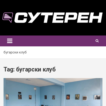
Skip
to
content
бугарски клуб
Tag:
бугарски клуб