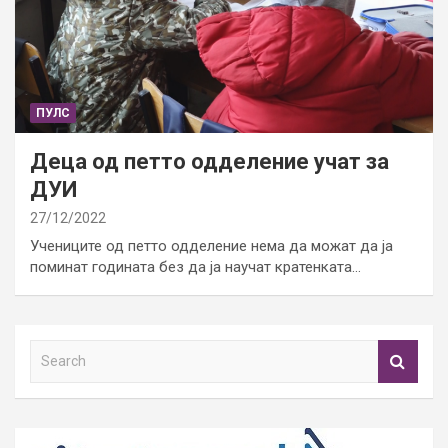
ПУЛС
Деца од петто одделение учат за
ДУИ
27/12/2022
Учениците од петто одделение нема да можат да ја
поминат годината без да ја научат кратенката…
S
e
a
r
c