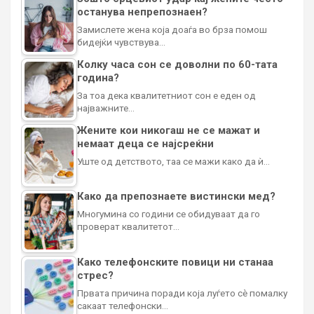
останува непрепознаен?
Замислете жена која доаѓа во брза помош
бидејќи чувствува…
Колку часа сон се доволни по 60-тата
година?
За тоа дека квалитетниот сон е еден од
најважните…
Жените кои никогаш не се мажат и
немаат деца се најсреќни
Уште од детството, таа се мажи како да ѝ…
Како да препознаете вистински мед?
Многумина со години се обидуваат да го
проверат квалитетот…
Како телефонските повици ни станаа
стрес?
Првата причина поради која луѓето сè помалку
сакаат телефонски…