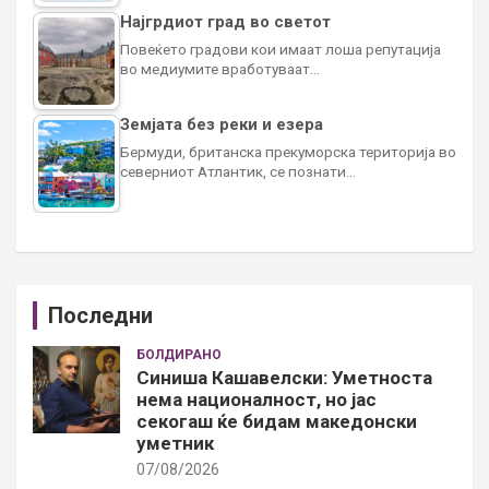
Најгрдиот град во светот
Повеќето градови кои имаат лоша репутација
во медиумите вработуваат…
Земјата без реки и езера
Бермуди, британска прекуморска територија во
северниот Атлантик, се познати…
Последни
БОЛДИРАНО
Синиша Кашавелски: Уметноста
нема националност, но јас
секогаш ќе бидам македонски
уметник
07/08/2026