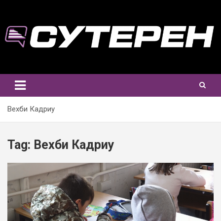
Skip
to
content
Вехби Кадриу
Tag:
Вехби Кадриу