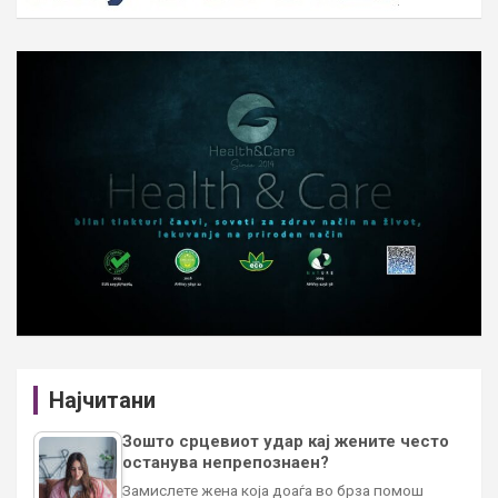
Најчитани
Зошто срцевиот удар кај жените често
останува непрепознаен?
Замислете жена која доаѓа во брза помош