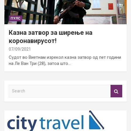
ПУЛС
Казна затвор за ширење на
коронавирусот!
07/09/2021
Судот во Виетнам изрекол казна затвор од пет години
на Ле Ван Три (28), затоа што…
S
e
a
r
c
h