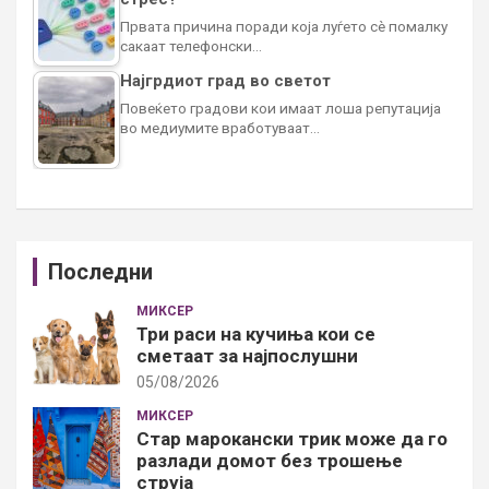
Првата причина поради која луѓето сè помалку
сакаат телефонски…
Најгрдиот град во светот
Повеќето градови кои имаат лоша репутација
во медиумите вработуваат…
Последни
МИКСЕР
Три раси на кучиња кои се
сметаат за најпослушни
05/08/2026
МИКСЕР
Стар марокански трик може да го
разлади домот без трошење
струја