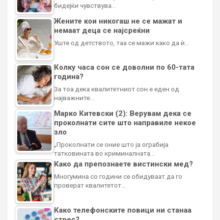
бидејќи чувствува…
Жените кои никогаш не се мажат и
немаат деца се најсреќни
Уште од детството, таа се мажи како да ѝ…
Колку часа сон се доволни по 60-тата
година?
За тоа дека квалитетниот сон е еден од
најважните…
Марко Китевски (2): Верувам дека се
проколнати сите што направиле некое
зло
„Проколнати се оние што ја ограбија
татковината во криминалната…
Како да препознаете вистински мед?
Многумина со години се обидуваат да го
проверат квалитетот…
Како телефонските повици ни станаа
стрес?