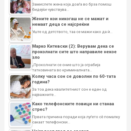
Замислете жена која доаѓа во брза помош
бидејќи чувствува…
Жените кои никогаш не се мажат и
немаат деца се најсреќни
Уште од детството, таа се мажи како да ѝ…
Марко Китевски (2): Верувам дека се
проколнати сите што направиле некое
зло
„Проколнати се оние што ја ограбија
татковината во криминалната…
Колку часа сон се доволни по 60-тата
година?
За тоа дека квалитетниот сон е еден од
најважните…
Како телефонските повици ни станаа
стрес?
Првата причина поради која луѓето сè помалку
сакаат телефонски…