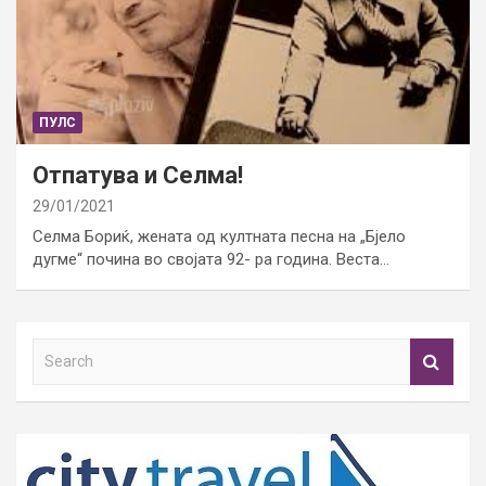
ПУЛС
Отпатува и Селма!
29/01/2021
Селма Бориќ, жената од култната песна на „Бјело
дугме“ почина во својата 92- ра година. Веста…
S
e
a
r
c
h