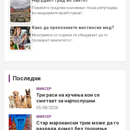
Најгрдиот град во светот
Повеќето градови кои имаат лоша репутација
во медиумите вработуваат…
Како да препознаете вистински мед?
Многумина со години се обидуваат да го
проверат квалитетот…
Последни
МИКСЕР
Три раси на кучиња кои се
сметаат за најпослушни
05/08/2026
МИКСЕР
Стар марокански трик може да го
разлади домот без трошење