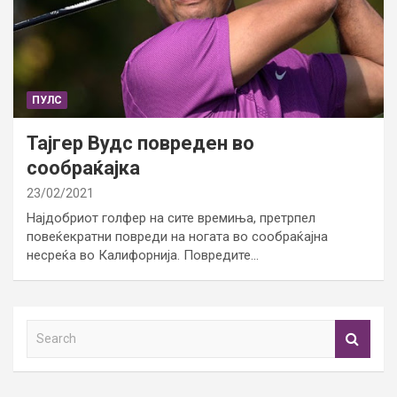
ПУЛС
Тајгер Вудс повреден во
сообраќајка
23/02/2021
Најдобриот голфер на сите времиња, претрпел
повеќекратни повреди на ногата во сообраќајна
несреќа во Калифорнија. Повредите…
S
e
a
r