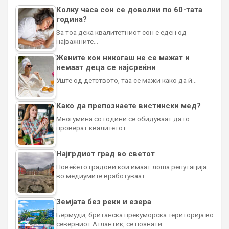
Колку часа сон се доволни по 60-тата
година?
За тоа дека квалитетниот сон е еден од
најважните…
Жените кои никогаш не се мажат и
немаат деца се најсреќни
Уште од детството, таа се мажи како да ѝ…
Како да препознаете вистински мед?
Многумина со години се обидуваат да го
проверат квалитетот…
Најгрдиот град во светот
Повеќето градови кои имаат лоша репутација
во медиумите вработуваат…
Земјата без реки и езера
Бермуди, британска прекуморска територија во
северниот Атлантик, се познати…