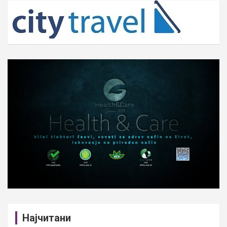
c
h
Најчитани