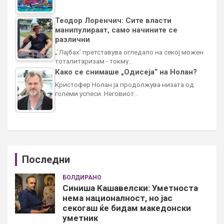
Теодор Лоренчич: Сите власти
манипулираат, само начините се
различни
„’Лајбах’ претставува огледало на секој можен
тоталитаризам - токму…
Како се снимаше „Одисеја“ на Нолан?
Кристофер Нолан ја продолжува низата од
големи успеси. Неговиот…
Последни
БОЛДИРАНО
Синиша Кашавелски: Уметноста
нема националност, но јас
секогаш ќе бидам македонски
уметник