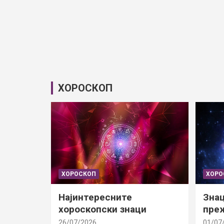
ХОРОСКОП
ХОРОСКОП
ХОРО
Најинтересните
Знац
хороскопски знаци
преж
26/07/2026
01/07