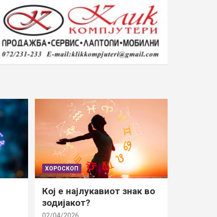
ХОРОСКОП
Кој е најлукавиот знак во
зодијакот?
02/04/2026