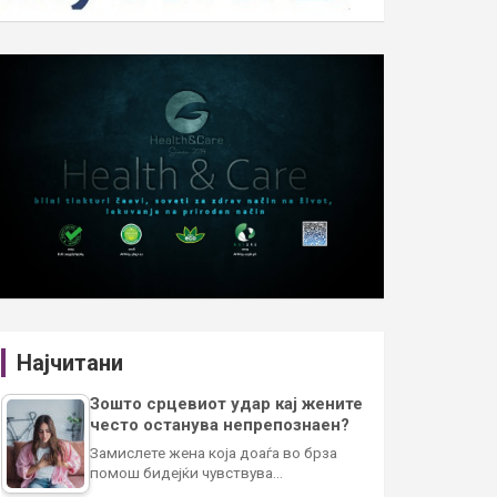
Најчитани
Зошто срцевиот удар кај жените
често останува непрепознаен?
Замислете жена која доаѓа во брза
помош бидејќи чувствува…