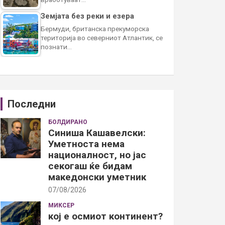
Земјата без реки и езера
Бермуди, британска прекуморска
територија во северниот Атлантик, се
познати…
Последни
БОЛДИРАНО
Синиша Кашавелски:
Уметноста нема
националност, но јас
секогаш ќе бидам
македонски уметник
07/08/2026
МИКСЕР
кој е осмиот континент?