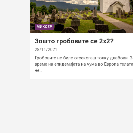
МИКСЕР
Зошто гробовите се 2х2?
28/11/2021
Гробовите не биле отсекогаш толку длабоки. З
време на епидемијата на чума во Европа телат
не…