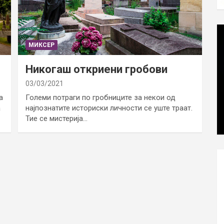
МИКСЕР
Никогаш откриени гробови
03/03/2021
а
Големи потраги по гробниците за некои од
а
најпознатите историски личности се уште траат.
Тие се мистерија…