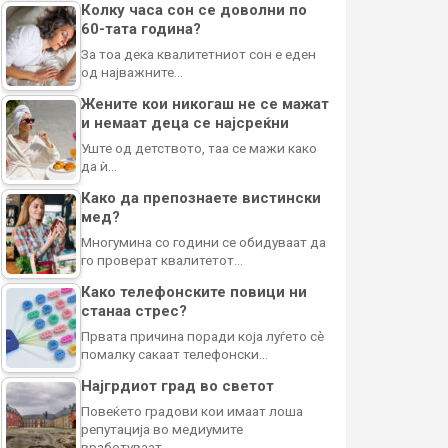
Колку часа сон се доволни по
60-тата година?
За тоа дека квалитетниот сон е еден
од најважните…
Жените кои никогаш не се мажат
и немаат деца се најсреќни
Уште од детството, таа се мажи како
да ѝ…
Како да препознаете вистински
мед?
Многумина со години се обидуваат да
го проверат квалитетот…
Како телефонските повици ни
станаа стрес?
Првата причина поради која луѓето сè
помалку сакаат телефонски…
Најгрдиот град во светот
Повеќето градови кои имаат лоша
репутација во медиумите
вработуваат…