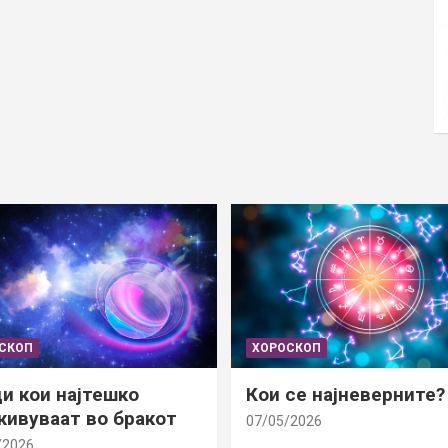
СКОП
ХОРОСКОП
и кои најтешко
Кои се најневерните?
ивуваат во бракот
07/05/2026
/2026