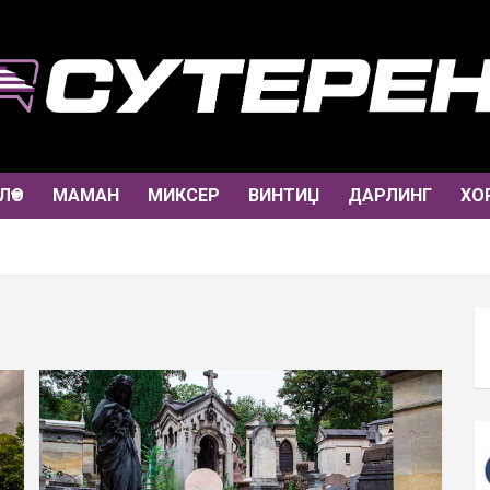
ЛО
МАМАН
МИКСЕР
ВИНТИЏ
ДАРЛИНГ
ХО