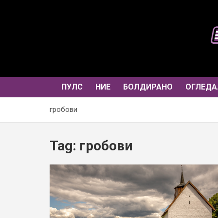
Skip
to
content
ПУЛС
НИЕ
БОЛДИРАНО
ОГЛЕДА
гробови
Tag:
гробови