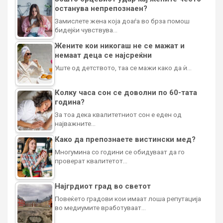
останува непрепознаен?
Замислете жена која доаѓа во брза помош
бидејќи чувствува…
Жените кои никогаш не се мажат и
немаат деца се најсреќни
Уште од детството, таа се мажи како да ѝ…
Колку часа сон се доволни по 60-тата
година?
За тоа дека квалитетниот сон е еден од
најважните…
Како да препознаете вистински мед?
Многумина со години се обидуваат да го
проверат квалитетот…
Најгрдиот град во светот
Повеќето градови кои имаат лоша репутација
во медиумите вработуваат…