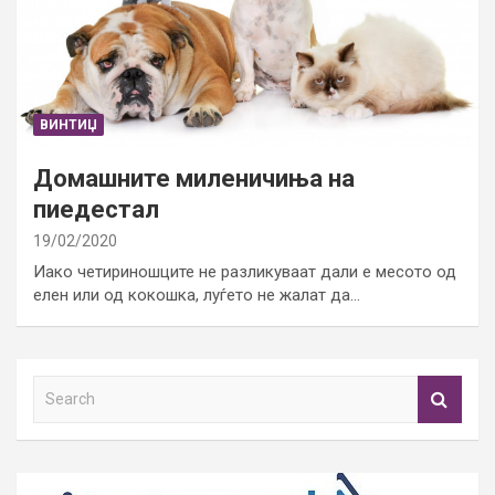
ВИНТИЏ
Домашните миленичиња на
пиедестал
19/02/2020
Иако четириношците не разликуваат дали е месото од
елен или од кокошка, луѓето не жалат да…
S
e
a
r
c