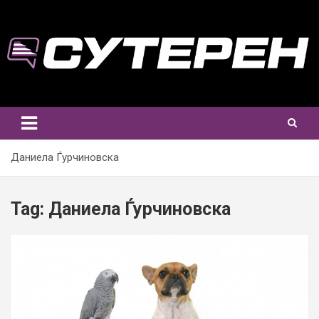
Skip
to
content
Даниела Ѓурчиновска
Tag:
Даниела Ѓурчиновска