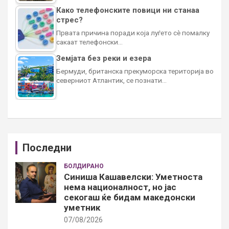
Како телефонските повици ни станаа
стрес?
Првата причина поради која луѓето сè помалку
сакаат телефонски…
Земјата без реки и езера
Бермуди, британска прекуморска територија во
северниот Атлантик, се познати…
Последни
БОЛДИРАНО
Синиша Кашавелски: Уметноста
нема националност, но јас
секогаш ќе бидам македонски
уметник
07/08/2026