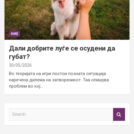
НИЕ
Дали добрите луѓе се осудени да
губат?
30/05/2026
Во теоријата на игри постои позната ситуација
наречена дилема на затвореникот. Таа опишува
проблем во кој…
S
e
a
r