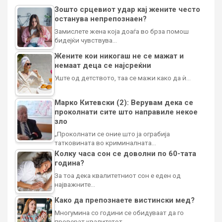
Зошто срцевиот удар кај жените често
останува непрепознаен?
Замислете жена која доаѓа во брза помош
бидејќи чувствува…
Жените кои никогаш не се мажат и
немаат деца се најсреќни
Уште од детството, таа се мажи како да ѝ…
Марко Китевски (2): Верувам дека се
проколнати сите што направиле некое
зло
„Проколнати се оние што ја ограбија
татковината во криминалната…
Колку часа сон се доволни по 60-тата
година?
За тоа дека квалитетниот сон е еден од
најважните…
Како да препознаете вистински мед?
Многумина со години се обидуваат да го
проверат квалитетот…