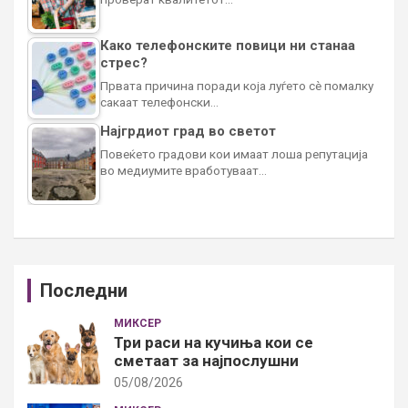
Како телефонските повици ни станаа
стрес?
Првата причина поради која луѓето сè помалку
сакаат телефонски…
Најгрдиот град во светот
Повеќето градови кои имаат лоша репутација
во медиумите вработуваат…
Последни
МИКСЕР
Три раси на кучиња кои се
сметаат за најпослушни
05/08/2026