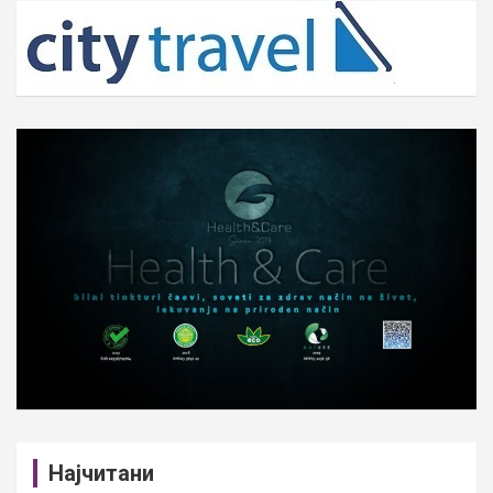
c
h
Најчитани