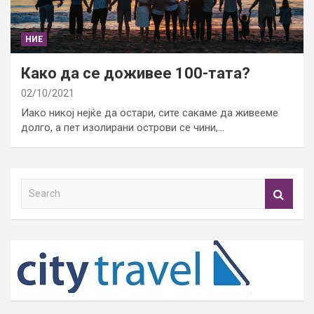
НИЕ
Како да се доживее 100-тата?
02/10/2021
Иако никој нејќе да остари, сите сакаме да живееме
долго, а пет изолирани острови се чини,…
S
e
a
r
c
h