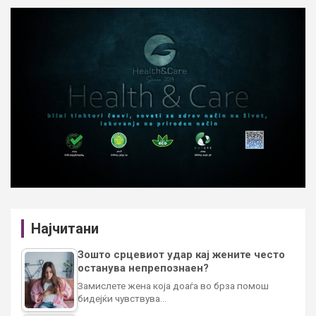
Најчитани
Зошто срцевиот удар кај жените често
останува непрепознаен?
Замислете жена која доаѓа во брза помош
бидејќи чувствува…