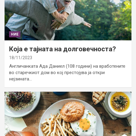
НИЕ
Која е тајната на долговечноста?
18/11/2023
Англичанката Ада Даниел (108 години) на вработените
во старечкиот дом во кој престојува ја откри
нејзината…