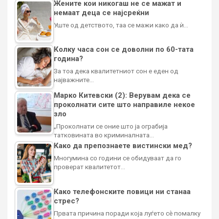
Жените кои никогаш не се мажат и
немаат деца се најсреќни
Уште од детството, таа се мажи како да ѝ…
Колку часа сон се доволни по 60-тата
година?
За тоа дека квалитетниот сон е еден од
најважните…
Марко Китевски (2): Верувам дека се
проколнати сите што направиле некое
зло
„Проколнати се оние што ја ограбија
татковината во криминалната…
Како да препознаете вистински мед?
Многумина со години се обидуваат да го
проверат квалитетот…
Како телефонските повици ни станаа
стрес?
Првата причина поради која луѓето сè помалку