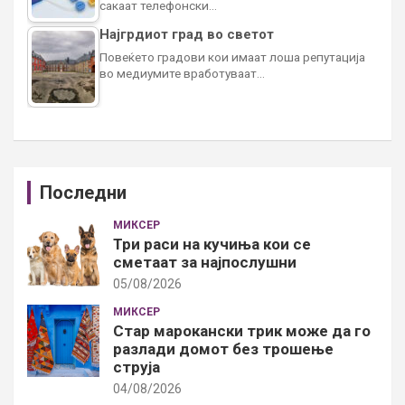
сакаат телефонски…
Најгрдиот град во светот
Повеќето градови кои имаат лоша репутација
во медиумите вработуваат…
Последни
МИКСЕР
Три раси на кучиња кои се
сметаат за најпослушни
05/08/2026
МИКСЕР
Стар марокански трик може да го
разлади домот без трошење
струја
04/08/2026