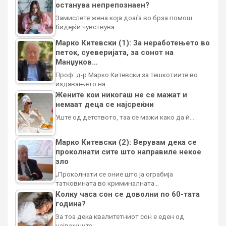
останува непрепознаен?
Замислете жена која доаѓа во брза помош
бидејќи чувствува…
Марко Китевски (1): За неработењето во
петок, суеверијата, за сонот на
Манџуков…
Проф. д-р Марко Китевски за тешкотиите во
издавањето на…
Жените кои никогаш не се мажат и
немаат деца се најсреќни
Уште од детството, таа се мажи како да ѝ…
Марко Китевски (2): Верувам дека се
проколнати сите што направиле некое
зло
„Проколнати се оние што ја ограбија
татковината во криминалната…
Колку часа сон се доволни по 60-тата
година?
За тоа дека квалитетниот сон е еден од
најважните…