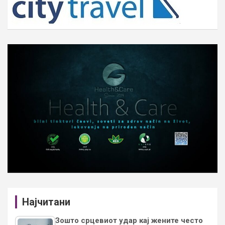
Најчитани
Зошто срцевиот удар кај жените често