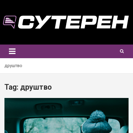
Skip
to
content
друштво
Tag:
друштво