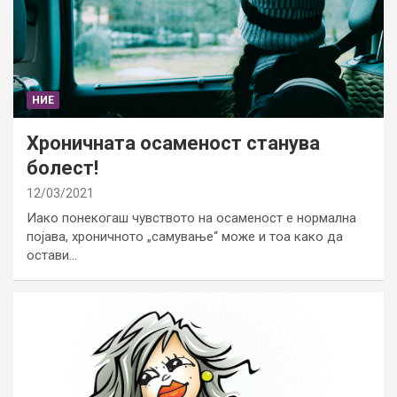
НИЕ
Хроничната осаменост станува
болест!
12/03/2021
Иако понекогаш чувството на осаменост е нормална
појава, хроничното „самување“ може и тоа како да
остави…