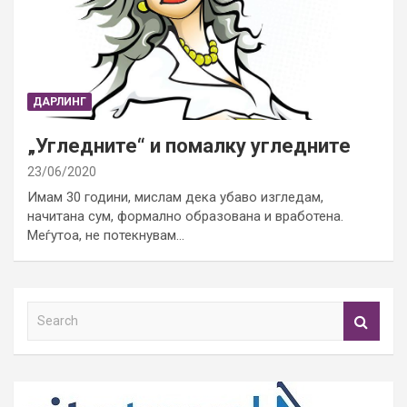
ДАРЛИНГ
„Угледните“ и помалку угледните
23/06/2020
Имам 30 години, мислам дека убаво изгледам,
начитана сум, формално образована и вработена.
Меѓутоа, не потекнувам…
S
e
a
r
c
h