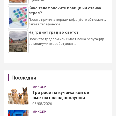
Како телефонските повици ни станаа
стрес?
Првата причина поради која луѓето сè помалку
сакаат телефонски…
Најгрдиот град во светот
Повеќето градови кои имаат лоша репутација
во медиумите вработуваат…
Последни
МИКСЕР
Три раси на кучиња кои се
сметаат за најпослушни
05/08/2026
МИКСЕР