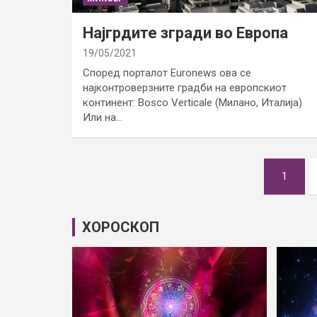
Најгрдите згради во Европа
19/05/2021
Според порталот Euronews ова се
најконтроверзните градби на европскиот
континент: Bosco Verticale (Милано, Италија)
Или на…
Posts
1
pagination
ХОРОСКОП