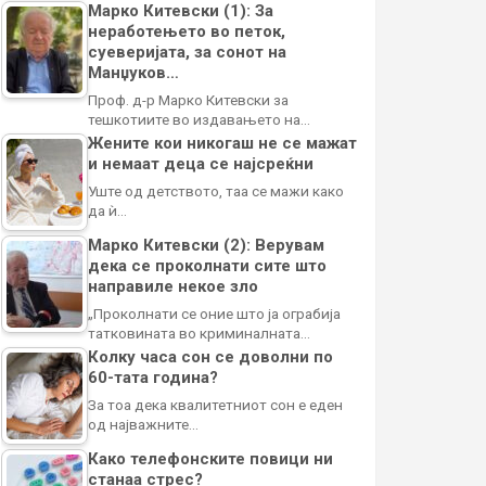
Марко Китевски (1): За
неработењето во петок,
суеверијата, за сонот на
Манџуков…
Проф. д-р Марко Китевски за
тешкотиите во издавањето на…
Жените кои никогаш не се мажат
и немаат деца се најсреќни
Уште од детството, таа се мажи како
да ѝ…
Марко Китевски (2): Верувам
дека се проколнати сите што
направиле некое зло
„Проколнати се оние што ја ограбија
татковината во криминалната…
Колку часа сон се доволни по
60-тата година?
За тоа дека квалитетниот сон е еден
од најважните…
Како телефонските повици ни
станаа стрес?