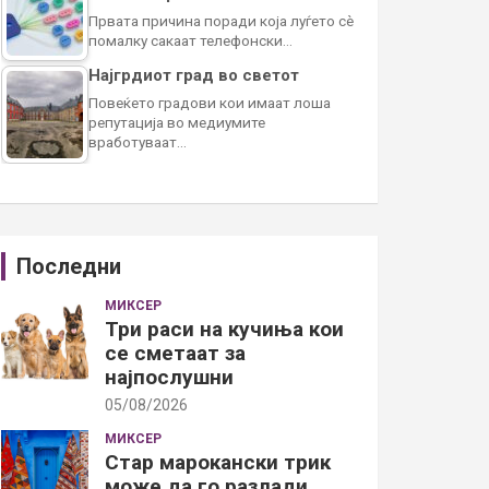
Првата причина поради која луѓето сè
помалку сакаат телефонски…
Најгрдиот град во светот
Повеќето градови кои имаат лоша
репутација во медиумите
вработуваат…
Последни
МИКСЕР
Три раси на кучиња кои
се сметаат за
најпослушни
05/08/2026
МИКСЕР
Стар марокански трик
може да го разлади