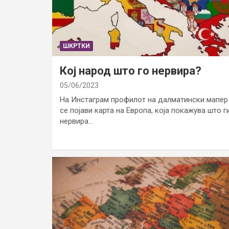
ШКРТКИ
Кој народ што го нервира?
05/06/2023
На Инстаграм профилот на далматински мапер
се појави карта на Европа, која покажува што г
нервира…