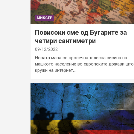
МИКСЕР
Повисоки сме од Бугарите за
четири сантиметри
09/12/2022
Новата мапа со просечна телесна висина на
машкото население во европските држави што
кружи на интернет,…