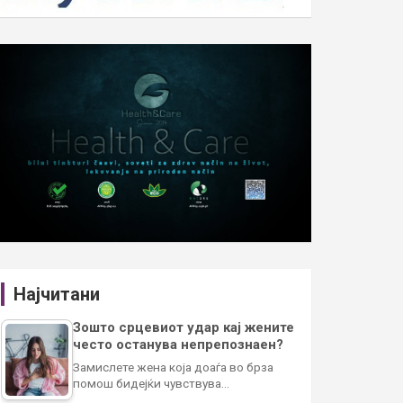
Најчитани
Зошто срцевиот удар кај жените
често останува непрепознаен?
Замислете жена која доаѓа во брза
помош бидејќи чувствува…