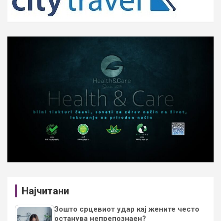
Најчитани
Зошто срцевиот удар кај жените често
останува непрепознаен?