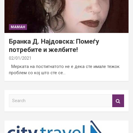
МАМАН
Бранка Д. Најдовска: Помеѓу
потребите и желбите!
02/01/2021
Мерката на постигнатото не е дека сте имале тежок
проблем со кој што сте се…
S
e
a
r
c
h