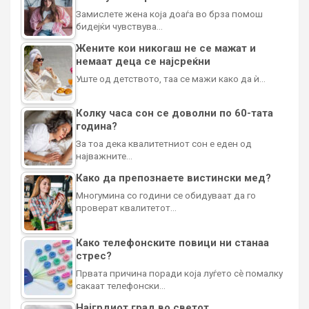
Замислете жена која доаѓа во брза помош
бидејќи чувствува…
Жените кои никогаш не се мажат и
немаат деца се најсреќни
Уште од детството, таа се мажи како да ѝ…
Колку часа сон се доволни по 60-тата
година?
За тоа дека квалитетниот сон е еден од
најважните…
Како да препознаете вистински мед?
Многумина со години се обидуваат да го
проверат квалитетот…
Како телефонските повици ни станаа
стрес?
Првата причина поради која луѓето сè помалку
сакаат телефонски…
Најгрдиот град во светот