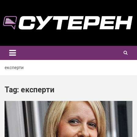
Skip
to
content
експерти
Tag:
експерти