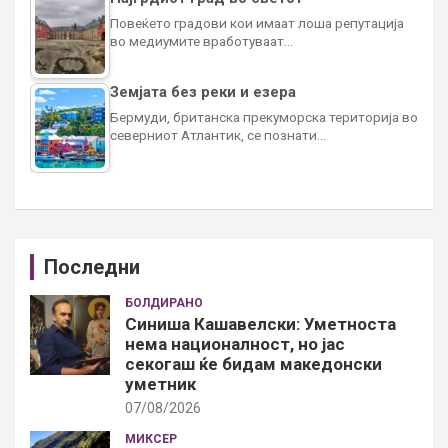
Повеќето градови кои имаат лоша репутација
во медиумите вработуваат…
Земјата без реки и езера
Бермуди, британска прекуморска територија во
северниот Атлантик, се познати…
Последни
БОЛДИРАНО
Синиша Кашавелски: Уметноста
нема националност, но јас
секогаш ќе бидам македонски
уметник
07/08/2026
МИКСЕР