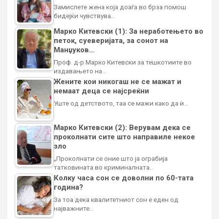
Замислете жена која доаѓа во брза помош
бидејќи чувствува…
Марко Китевски (1): За неработењето во
петок, суеверијата, за сонот на
Манџуков…
Проф. д-р Марко Китевски за тешкотиите во
издавањето на…
Жените кои никогаш не се мажат и
немаат деца се најсреќни
Уште од детството, таа се мажи како да ѝ…
Марко Китевски (2): Верувам дека се
проколнати сите што направиле некое
зло
„Проколнати се оние што ја ограбија
татковината во криминалната…
Колку часа сон се доволни по 60-тата
година?
За тоа дека квалитетниот сон е еден од
најважните…