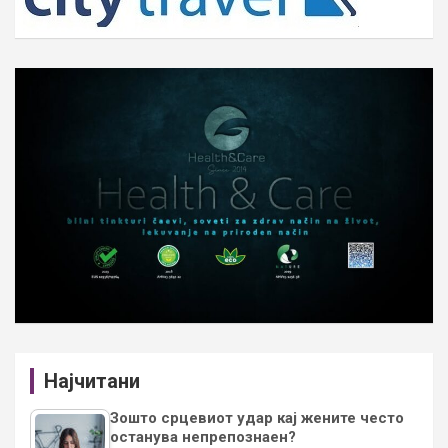
Најчитани
Зошто срцевиот удар кај жените често
останува непрепознаен?