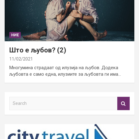
НИЕ
Што е љубов? (2)
11/02/2021
Многумина страдаат од илузија на љубов. Додека
љубовта е само една, илузиите за љубовта ги има…
S
e
a
r
c
h