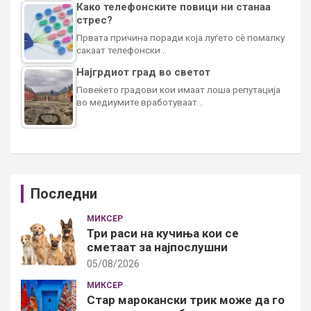
Како телефонските повици ни станаа
стрес?
Првата причина поради која луѓето сè помалку
сакаат телефонски…
Најгрдиот град во светот
Повеќето градови кои имаат лоша репутација
во медиумите вработуваат…
Последни
МИКСЕР
Три раси на кучиња кои се
сметаат за најпослушни
05/08/2026
МИКСЕР
Стар марокански трик може да го