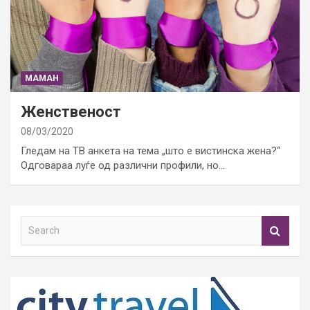
МАМАН
Женственост
08/03/2020
Гледам на ТВ анкета на тема „што е вистинска жена?“
Одговараа луѓе од различни профили, но…
S
e
a
r
c
h