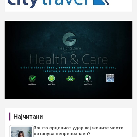
Најчитани
Зошто срцевиот удар кај жените често
останува непрепознаен?