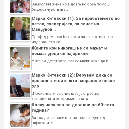
Замислете жена која доаѓа во брза помош
бидејќи чувствува…
Марко Китевски (1): За неработењето во
петок, суеверијата, за сонот на
Манџуков…
Проф. д-р Марко Китевски за тешкотиите во
издавањето на…
Жените кои никогаш не се мажат и
немаат деца се најсреќни
Уште од детството, таа се мажи како да ѝ…
Марко Китевски (2): Верувам дека се
проколнати сите што направиле некое
зло
„Проколнати се оние што ја ограбија
татковината во криминалната…
Колку часа сон се доволни по 60-тата
година?
За тоа дека квалитетниот сон е еден од
најважните…