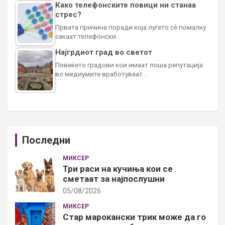
Како телефонските повици ни станаа
стрес?
Првата причина поради која луѓето сè помалку
сакаат телефонски…
Најгрдиот град во светот
Повеќето градови кои имаат лоша репутација
во медиумите вработуваат…
Последни
МИКСЕР
Три раси на кучиња кои се
сметаат за најпослушни
05/08/2026
МИКСЕР
Стар марокански трик може да го