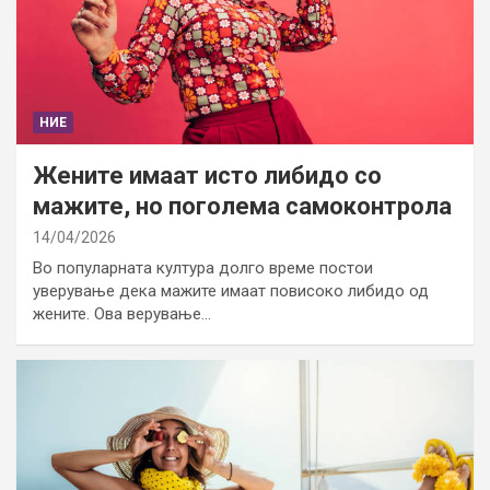
НИЕ
Жените имаат исто либидо со
мажите, но поголема самоконтрола
14/04/2026
Во популарната култура долго време постои
уверување дека мажите имаат повисоко либидо од
жените. Ова верување…