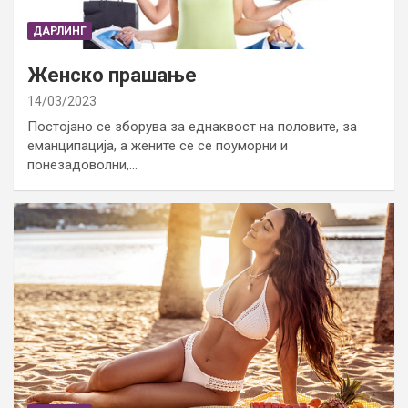
ДАРЛИНГ
Женско прашање
14/03/2023
Постојано се зборува за еднаквост на половите, за
еманципација, а жените се се поуморни и
понезадоволни,…