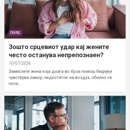
ПУЛС
Зошто срцевиот удар кај жените
често останува непрепознаен?
10/07/2026
Замислете жена која доаѓа во брза помош бидејќи
чувствува замор, недостаток на воздух, обилно се
поти…