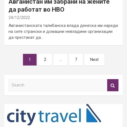
Авганистан им забрани на жените
да работат во НВО
24/12/2022
Авганистанската талибанска влада денеска им нареди
на сите странски и домашни невладини организации
да престанат да…
Posts
1
2
…
7
Next
pagination
S
e
a
r
c
h