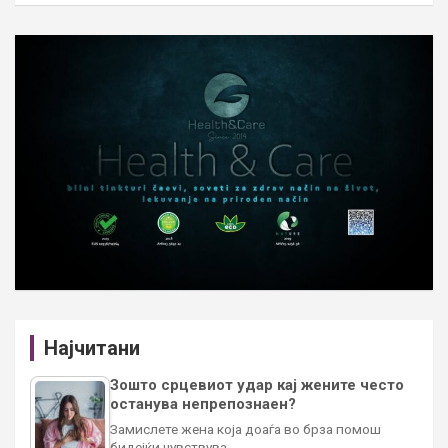
Најчитани
Зошто срцевиот удар кај жените често
останува непрепознаен?
Замислете жена која доаѓа во брза помош
бидејќи чувствува…