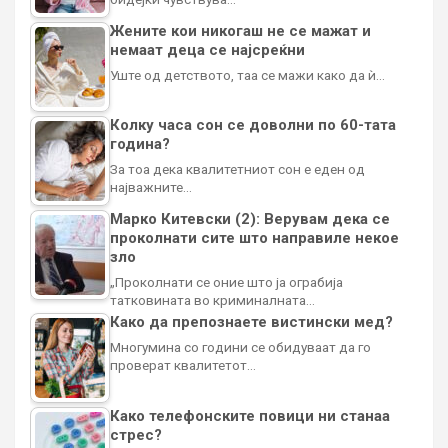
Жените кои никогаш не се мажат и
немаат деца се најсреќни
Уште од детството, таа се мажи како да ѝ…
Колку часа сон се доволни по 60-тата
година?
За тоа дека квалитетниот сон е еден од
најважните…
Марко Китевски (2): Верувам дека се
проколнати сите што направиле некое
зло
„Проколнати се оние што ја ограбија
татковината во криминалната…
Како да препознаете вистински мед?
Многумина со години се обидуваат да го
проверат квалитетот…
Како телефонските повици ни станаа
стрес?