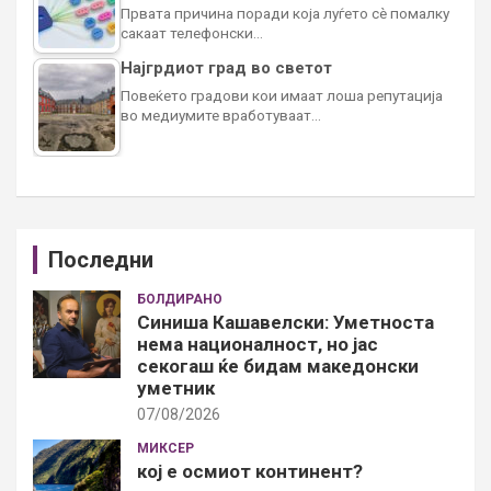
Првата причина поради која луѓето сè помалку
сакаат телефонски…
Најгрдиот град во светот
Повеќето градови кои имаат лоша репутација
во медиумите вработуваат…
Последни
БОЛДИРАНО
Синиша Кашавелски: Уметноста
нема националност, но јас
секогаш ќе бидам македонски
уметник
07/08/2026
МИКСЕР
кој е осмиот континент?