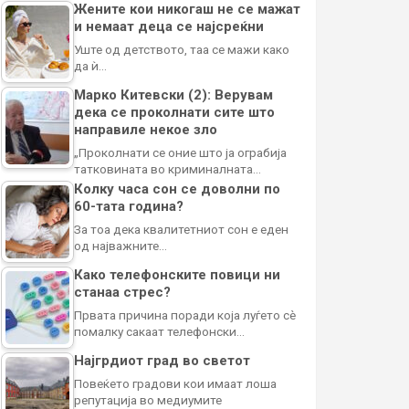
Жените кои никогаш не се мажат
и немаат деца се најсреќни
Уште од детството, таа се мажи како
да ѝ…
Марко Китевски (2): Верувам
дека се проколнати сите што
направиле некое зло
„Проколнати се оние што ја ограбија
татковината во криминалната…
Колку часа сон се доволни по
60-тата година?
За тоа дека квалитетниот сон е еден
од најважните…
Како телефонските повици ни
станаа стрес?
Првата причина поради која луѓето сè
помалку сакаат телефонски…
Најгрдиот град во светот
Повеќето градови кои имаат лоша
репутација во медиумите