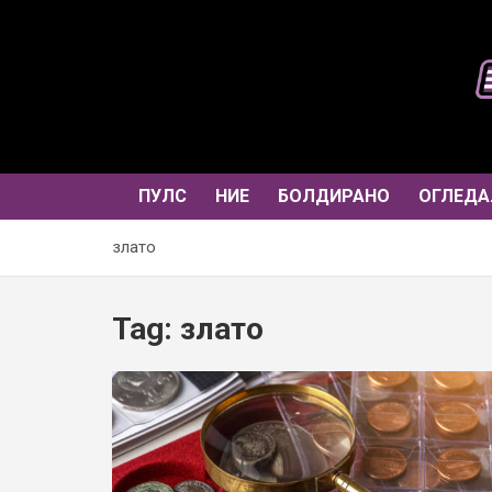
Skip
to
content
ПУЛС
НИЕ
БОЛДИРАНО
ОГЛЕДА
злато
Tag:
злато