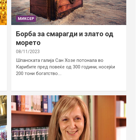
МИКСЕР
Борба за смарагди и злато од
морето
08/11/2023
Шпанската галија Сан Хозе потонала во
Карибите пред повеќе од 300 години, носејќи
200 тони богатство.…