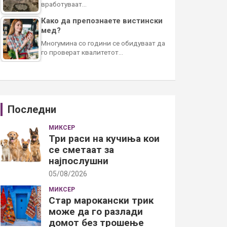
вработуваат…
Како да препознаете вистински
мед?
Многумина со години се обидуваат да
го проверат квалитетот…
Последни
МИКСЕР
Три раси на кучиња кои
се сметаат за
најпослушни
05/08/2026
МИКСЕР
Стар марокански трик
може да го разлади
домот без трошење