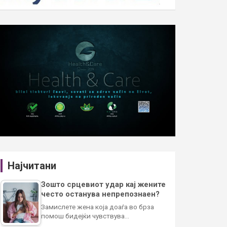
Најчитани
Зошто срцевиот удар кај жените
често останува непрепознаен?
Замислете жена која доаѓа во брза
помош бидејќи чувствува…