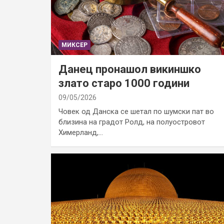
МИКСЕР
Данец пронашол викиншко
злато старо 1000 години
09/05/2026
Човек од Данска се шетал по шумски пат во
близина на градот Ролд, на полуостровот
Химерланд,…