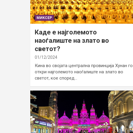
МИКСЕР
Каде е најголемото
наоѓалиште на злато во
светот?
01/12/2024
Кина во својата централна провинција Хунан го
откри најголемото наоѓалиште на злато во
светот, кое според…