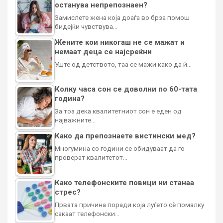
останува непрепознаен?
Замислете жена која доаѓа во брза помош
бидејќи чувствува…
Жените кои никогаш не се мажат и
немаат деца се најсреќни
Уште од детството, таа се мажи како да ѝ…
Колку часа сон се доволни по 60-тата
година?
За тоа дека квалитетниот сон е еден од
најважните…
Како да препознаете вистински мед?
Многумина со години се обидуваат да го
проверат квалитетот…
Како телефонските повици ни станаа
стрес?
Првата причина поради која луѓето сè помалку
сакаат телефонски…