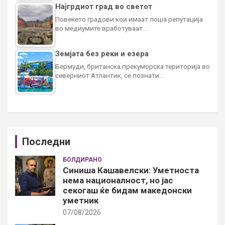
Најгрдиот град во светот
Повеќето градови кои имаат лоша репутација
во медиумите вработуваат…
Земјата без реки и езера
Бермуди, британска прекуморска територија во
северниот Атлантик, се познати…
Последни
БОЛДИРАНО
Синиша Кашавелски: Уметноста
нема националност, но јас
секогаш ќе бидам македонски
уметник
07/08/2026