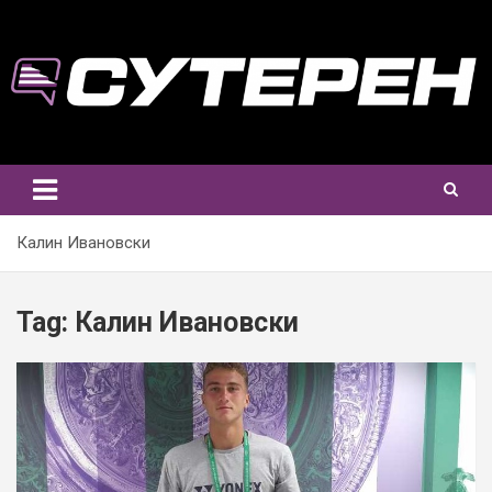
Skip
to
content
Калин Ивановски
Tag:
Калин Ивановски