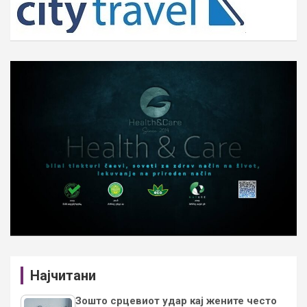
Најчитани
Зошто срцевиот удар кај жените често