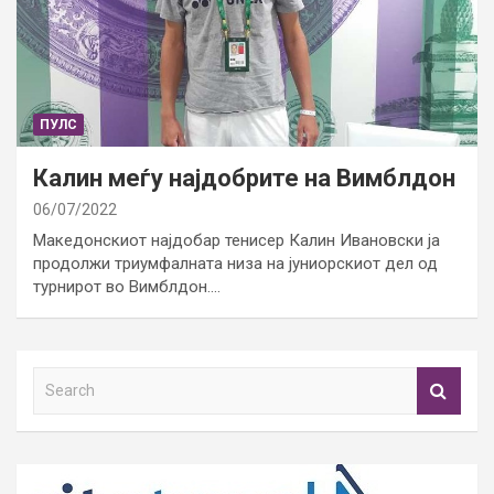
ПУЛС
Калин меѓу најдобрите на Вимблдон
06/07/2022
Македонскиот најдобар тенисер Калин Ивановски ја
продолжи триумфалната низа на јуниорскиот дел од
турнирот во Вимблдон.…
S
e
a
r
c
h