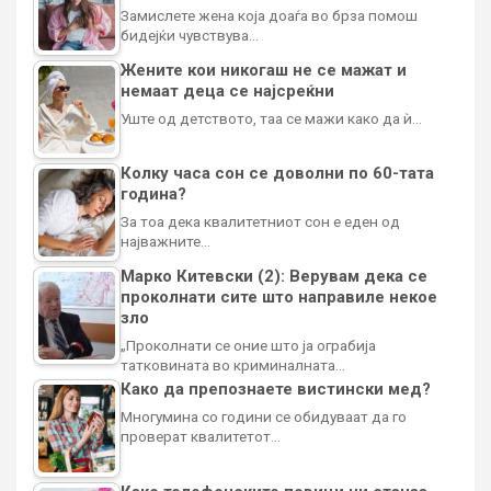
Замислете жена која доаѓа во брза помош
бидејќи чувствува…
Жените кои никогаш не се мажат и
немаат деца се најсреќни
Уште од детството, таа се мажи како да ѝ…
Колку часа сон се доволни по 60-тата
година?
За тоа дека квалитетниот сон е еден од
најважните…
Марко Китевски (2): Верувам дека се
проколнати сите што направиле некое
зло
„Проколнати се оние што ја ограбија
татковината во криминалната…
Како да препознаете вистински мед?
Многумина со години се обидуваат да го
проверат квалитетот…