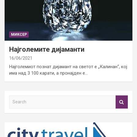
МИКСЕР
Најголемите дијаманти
16/06/2021
Најголемиот познат дијамант на светот е „Калинан“, кој
има над 3 100 карати, а пронајден е…
S
e
a
r
c
h