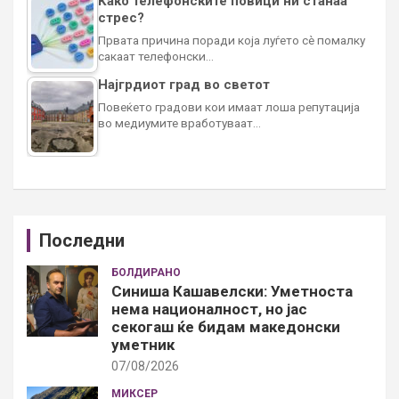
Како телефонските повици ни станаа
стрес?
Првата причина поради која луѓето сè помалку
сакаат телефонски…
Најгрдиот град во светот
Повеќето градови кои имаат лоша репутација
во медиумите вработуваат…
Последни
БОЛДИРАНО
Синиша Кашавелски: Уметноста
нема националност, но јас
секогаш ќе бидам македонски
уметник
07/08/2026
МИКСЕР