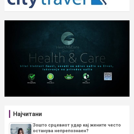
Најчитани
Зошто срцевиот удар кај жените често
останува непрепознаен?