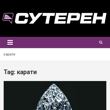
Skip
to
content
карати
Tag:
карати