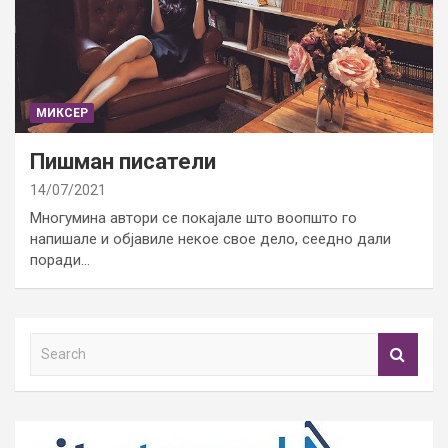
МИКСЕР
Пишман писатели
14/07/2021
Многумина автори се покајале што воопшто го
напишале и објавиле некое свое дело, сеедно дали
поради…
S
e
a
r
c
h