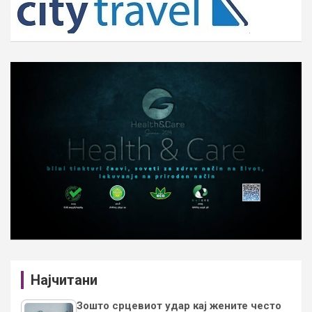
Најчитани
Зошто срцевиот удар кај жените често