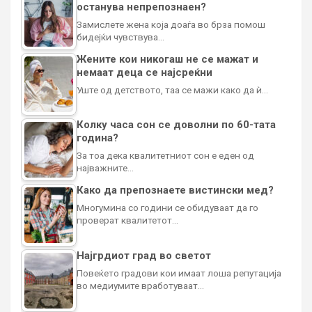
останува непрепознаен?
Замислете жена која доаѓа во брза помош
бидејќи чувствува…
Жените кои никогаш не се мажат и
немаат деца се најсреќни
Уште од детството, таа се мажи како да ѝ…
Колку часа сон се доволни по 60-тата
година?
За тоа дека квалитетниот сон е еден од
најважните…
Како да препознаете вистински мед?
Многумина со години се обидуваат да го
проверат квалитетот…
Најгрдиот град во светот
Повеќето градови кои имаат лоша репутација
во медиумите вработуваат…