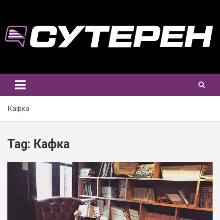
Skip
to
content
Кафка
Tag:
Кафка