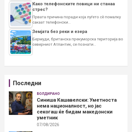
Како телефонските повици ни станаа
стрес?
Првата причина поради која луѓето сè помалку
сакаат телефонски…
Земјата без реки и езера
Бермуди, британска прекуморска територија во
северниот Атлантик, се познати…
Последни
БОЛДИРАНО
Синиша Кашавелски: Уметноста
нема националност, но јас
секогаш ќе бидам македонски
уметник
07/08/2026