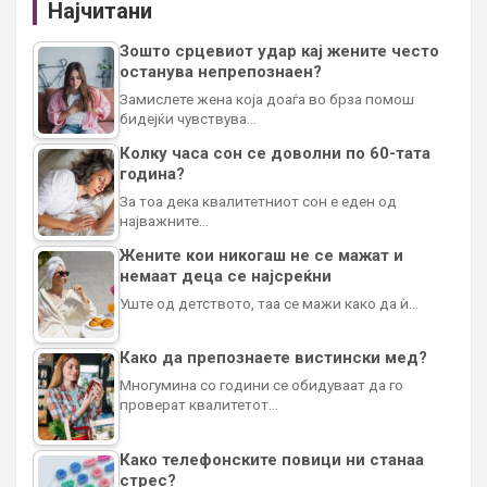
Најчитани
Зошто срцевиот удар кај жените често
останува непрепознаен?
Замислете жена која доаѓа во брза помош
бидејќи чувствува…
Колку часа сон се доволни по 60-тата
година?
За тоа дека квалитетниот сон е еден од
најважните…
Жените кои никогаш не се мажат и
немаат деца се најсреќни
Уште од детството, таа се мажи како да ѝ…
Како да препознаете вистински мед?
Многумина со години се обидуваат да го
проверат квалитетот…
Како телефонските повици ни станаа
стрес?