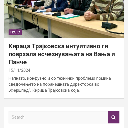
ПУЛС
Кираца Трајковска интуитивно ги
поврзала исчезнувањата на Вања и
Панче
15/11/2024
Напнато, конфузно и со технички проблеми помина
сведочењето на поранешната директорка во
„Фершпед“, Кирица Трајковска која…
S
e
a