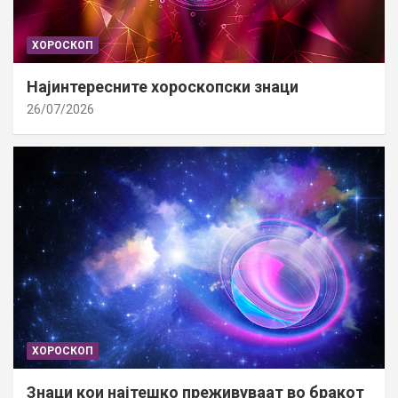
ХОРОСКОП
Најинтересните хороскопски знаци
26/07/2026
ХОРОСКОП
Знаци кои најтешко преживуваат во бракот