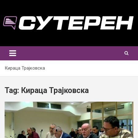
Skip
to
content
Кираца Трајковска
Tag:
Кираца Трајковска