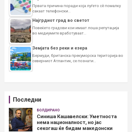
Првата причина поради која луѓето сè помалку
сакаат телефонски…
Најгрдиот град во светот
Повеќето градови кои имаат лоша репутација
во медиумите вработуваат…
Земјата без реки и езера
Бермуди, британска прекуморска територија во
северниот Атлантик, се познати…
Последни
БОЛДИРАНО
Синиша Кашавелски: Уметноста
нема националност, но јас
секогаш ќе бидам македонски