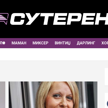
ЛО
МАМАН
МИКСЕР
ВИНТИЏ
ДАРЛИНГ
ХО