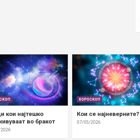
СКОП
ХОРОСКОП
и кои најтешко
Кои се најневерните?
ивуваат во бракот
07/05/2026
/2026