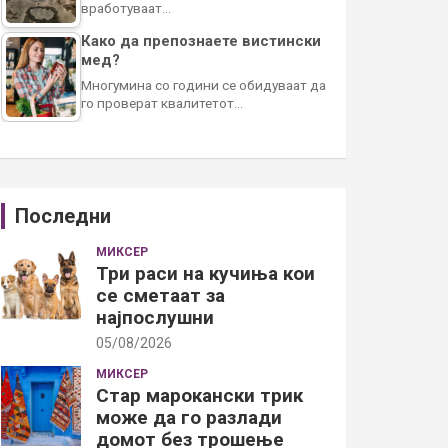
вработуваат…
Како да препознаете вистински
мед?
Многумина со години се обидуваат да
го проверат квалитетот…
Последни
МИКСЕР
Три раси на кучиња кои
се сметаат за
најпослушни
05/08/2026
МИКСЕР
Стар марокански трик
може да го разлади
домот без трошење