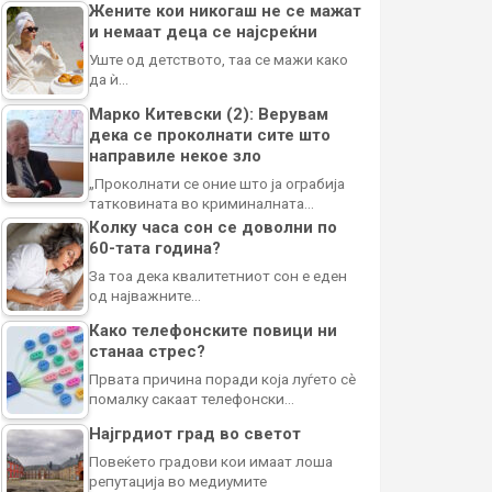
Жените кои никогаш не се мажат
и немаат деца се најсреќни
Уште од детството, таа се мажи како
да ѝ…
Марко Китевски (2): Верувам
дека се проколнати сите што
направиле некое зло
„Проколнати се оние што ја ограбија
татковината во криминалната…
Колку часа сон се доволни по
60-тата година?
За тоа дека квалитетниот сон е еден
од најважните…
Како телефонските повици ни
станаа стрес?
Првата причина поради која луѓето сè
помалку сакаат телефонски…
Најгрдиот град во светот
Повеќето градови кои имаат лоша
репутација во медиумите