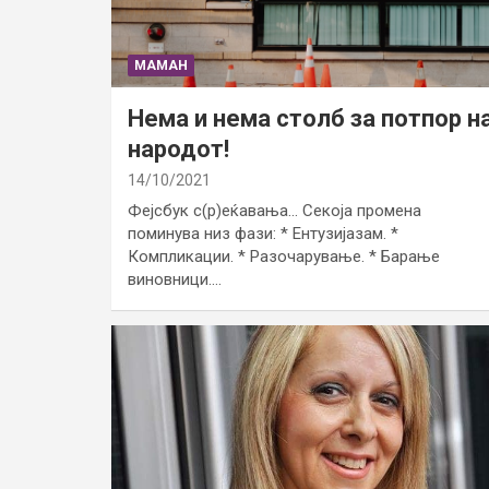
МАМАН
Нема и нема столб за потпор н
народот!
14/10/2021
Фејсбук с(р)еќавања… Секоја промена
поминува низ фази: * Ентузијазам. *
Компликации. * Разочарување. * Барање
виновници.…