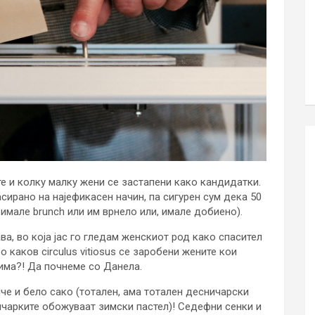
е и колку малку жени се застапени како кандидатки.
сирано на најефикасен начин, па сигурен сум дека 50
и имале brunch или им врнело или, имале добиено).
а, во која јас го гледам женскиот род како спасител
во каков circulus vitiosus се заробени жените кои
има?! Да почнеме со Данела.
че и бело сако (тотален, ама тотален десничарски
ичарките обожуваат зимски пастел)! Седефни сенки и