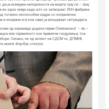
, да ја исмејува нелојалноста на мојата
трај си
– прај
а во една земја каде што се затвораат ЛОН фабрики
 од тотално неспособни кадри со поприлично
и и енормни ега кои само ја влошуваат ситуацијата.
о
чам од керамиди
додека пијам Chateauneuf – du –
ицка или сервилност кон приватни газдулиња, тоа
збори. Секако, не од аспект на СДСМ vs. ДПМНЕ.
по моите Фејсбук статуси.