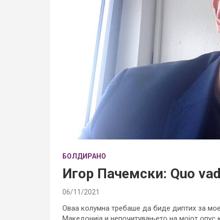
БОЛДИРАНО
Игор Пачемски: Quo vad
06/11/2021
Оваа колумна требаше да биде диптих за мо
Македонија и непочитувањето на мојот опус к