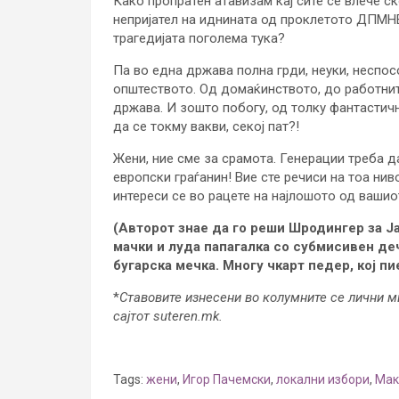
Како пропратен атавизам кај сите се влече 
непријател на иднината од проклетото ДПМНЕ!
трагедијата поголема тука?
Па во една држава полна грди, неуки, неспо
општеството. Од домаќинството, до работнит
држава. И зошто побогу, од толку фантастични
да се токму вакви, секој пат?!
Жени, ние сме за срамота. Генерации треба 
европски граѓанин! Вие сте речиси на тоа ни
интереси се во рацете на најлошото од вашио
(Авторот знае да го реши Шродингер за Јаг
мачки и луда папагалка со субмисивен де
бугарска мечка. Многу чкарт педер, кој пие
*
Ставовите изнесени во колумните се лични м
сајтот suteren.mk.
Tags:
жени
,
Игор Пачемски
,
локални избори
,
Мак