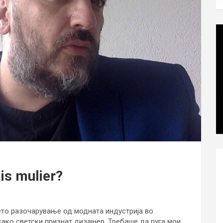
is mulier?
ето разочарување од модната индустрија во
ако светски признат дизајнер. Требаше да руга мои