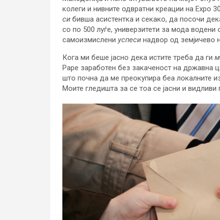
колеги и нивните одвратни креации на Expo 30
си
бивша асистентка и секако, да посочи дек
со по 500 луѓе, универзитети за мода водени
самоизмислени
успеси
надвор од земјичево н
Кога ми беше јасно дека истите треба да ги
м
Pape заработен без закаченост на државна ц
што почна да ме преокупира беа локалните и
Моите гледишта за се тоа се јасни и видливи 