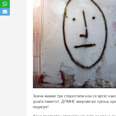
Значи имаме три стереотипи кои се вртат како
доаѓа паметот. ДПМНЕ ѕверови во сукња, кри
педигре!