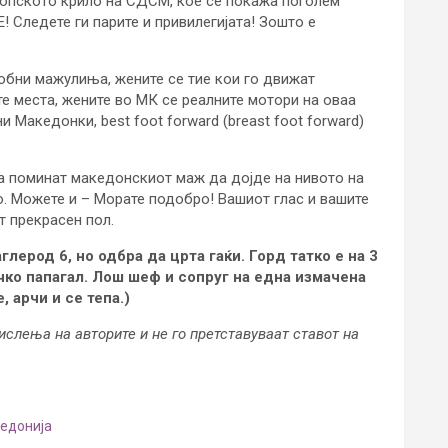
скопското крило на СДСМ, кое се покажа поголем
 Следете ги парите и привилегијата! Зошто е
собни мажулиња, жените се тие кои го движат
е места, жените во МК се реалните мотори на оваа
 Македонки, best foot forward (breast foot forward)
да поминат македонскиот маж да дојде на нивото на
во. Можете и – Морате подобро! Вашиот глас и вашите
т прекрасен пол.
лерод 6, но одбра да црта гаќи. Горд татко е на 3
чко папагал. Лош шеф и сопруг на една измачена
, арчи и се тепа.)
ислења на авторите и не го претставуваат ставот на
едонија