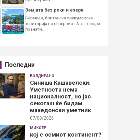
Земјата без реки и езера
Бермуди, британска прекуморска
територија во северниот Атлантик, се
познати…
Последни
БОЛДИРАНО
Синиша Кашавелски:
Уметноста нема
националност, но јас
секогаш ќе бидам
македонски уметник
07/08/2026
МИКСЕР
кој е осмиот континент?