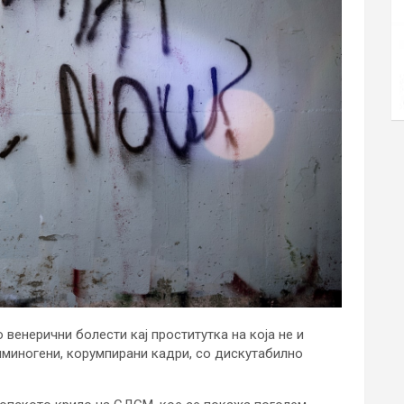
 венерични болести кај проститутка на која не и
миногени, корумпирани кадри, со дискутабилно