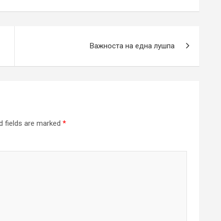
Важноста на една лушпа
d fields are marked
*