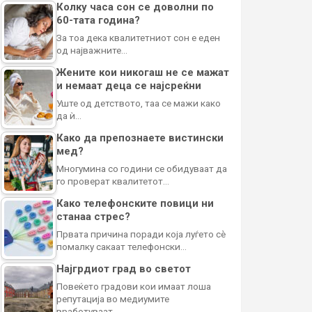
Колку часа сон се доволни по
60-тата година?
За тоа дека квалитетниот сон е еден
од најважните…
Жените кои никогаш не се мажат
и немаат деца се најсреќни
Уште од детството, таа се мажи како
да ѝ…
Како да препознаете вистински
мед?
Многумина со години се обидуваат да
го проверат квалитетот…
Како телефонските повици ни
станаа стрес?
Првата причина поради која луѓето сè
помалку сакаат телефонски…
Најгрдиот град во светот
Повеќето градови кои имаат лоша
репутација во медиумите
вработуваат…