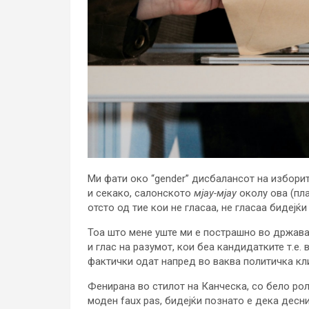
Ми фати око “gender” дисбалансот на изборит
и секако, салонското
мјау
-мјау
околу ова (пла
отсто од тие кои не гласаа, не гласаа бидејќ
Тоа што мене уште ми е пострашно во државав
и глас на разумот, кои беа кандидатките т.е. 
фактички одат напред во ваква политичка кл
Фенирана во стилот на Канческа, со бело рол
моден faux pas, бидејќи познато е дека десн