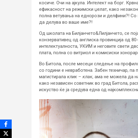
косиче. Очи на ајкула. Интелект на борг. Крв
ефикасност на режимски џелат, како незаконс
полна ветувања на еднорози и делфини?! Со ко
да делува во ваше име?!
Од школата на Билјанчето&Лилјанчето, се пој
конзервативец од англиска провинција од 80-
интелектуалноста, УКИМ и неговите свети дв
плата, полна со витриол и комисиски хонорар
Во Битола, после месеци следење на профилот
со години е невработена. Забен техничар, па 
магистирала
клик
– клак
, ама не можела да н
како независен советник во град Битола, ра
искуство ќе ја средува една од најкомплексн