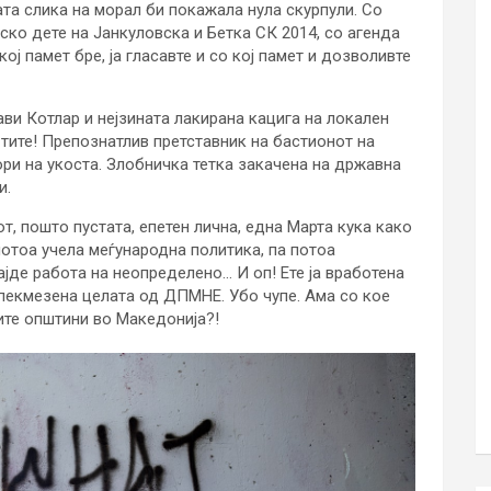
ната слика на морал би покажала нула скурпули. Со
ко дете на Јанкуловска и Бетка СК 2014, со агенда
ј памет бре, ја гласавте и со кој памет и дозволивте
ави Котлар и нејзината лакирана кацига на локален
тите! Препознатлив претставник на бастионот на
ори на укоста. Злобничка тетка закачена на државна
и.
, пошто пустата, епетен лична, една Марта кука како
потоа учела меѓународна политика, па потоа
ајде работа на неопределено… И оп! Ете ја вработена
спекмезена целата од ДПМНЕ. Убо чупе. Ама со кое
ите општини во Македонија?!