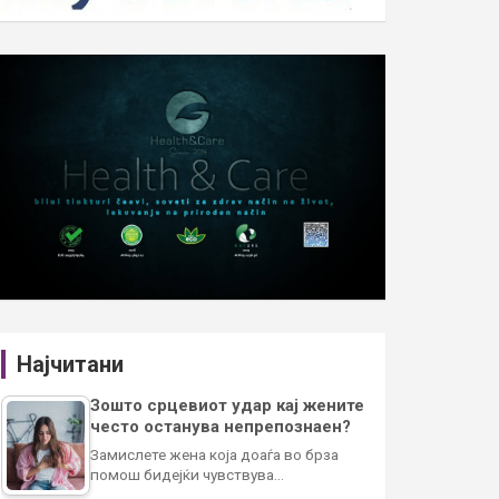
Најчитани
Зошто срцевиот удар кај жените
често останува непрепознаен?
Замислете жена која доаѓа во брза
помош бидејќи чувствува…