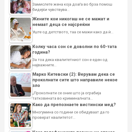
Замислете жена која доаѓа во брза помош
бидејќи чувствува…
Жените кои никогаш не се мажат и
немаат деца се најсреќни
Уште од детството, таа се мажи како да ѝ…
Колку часа сон се доволни по 60-тата
година?
За тоа дека квалитетниот сон е еден од
најважните…
Марко Китевски (2): Верувам дека се
проколнати сите што направиле некое
зло
„Проколнати се оние што ја ограбија
татковината во криминалната…
Како да препознаете вистински мед?
Многумина со години се обидуваат да го
проверат квалитетот…