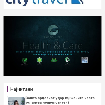
Најчитани
Зошто срцевиот удар кај жените често
останува непрепознаен?