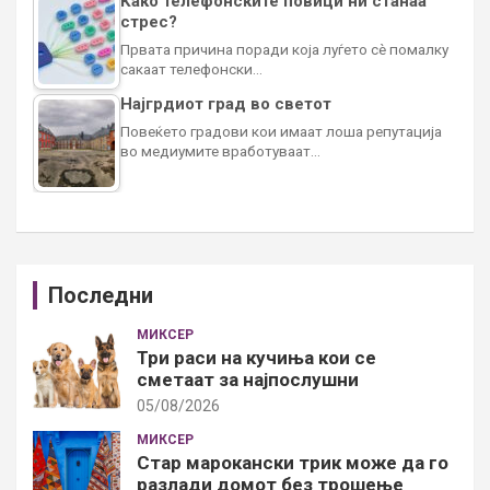
Како телефонските повици ни станаа
стрес?
Првата причина поради која луѓето сè помалку
сакаат телефонски…
Најгрдиот град во светот
Повеќето градови кои имаат лоша репутација
во медиумите вработуваат…
Последни
МИКСЕР
Три раси на кучиња кои се
сметаат за најпослушни
05/08/2026
МИКСЕР
Стар марокански трик може да го
разлади домот без трошење