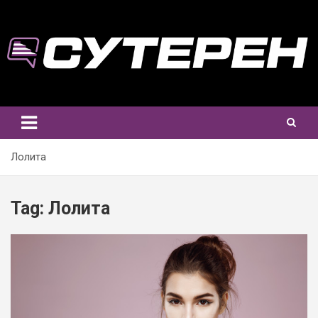
Skip
to
content
Лолита
Tag:
Лолита