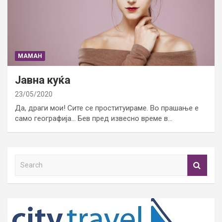
МАМАН
Јавна куќа
23/05/2020
Да, драги мои! Сите се проституираме. Во прашање е
само географија… Бев пред извесно време в…
S
e
a
r
c
h