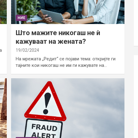
НИЕ
Што мажите никогаш не ѝ
кажуваат на жената?
а
19/02/2024
На мрежата „Редит“ се појави тема: откријте ги
тајните кои никогаш не им ги кажувате на…