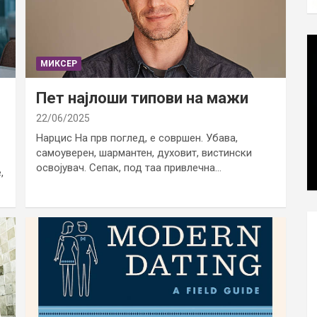
МИКСЕР
Пет најлоши типови на мажи
22/06/2025
Нарцис На прв поглед, е совршен. Убава,
самоуверен, шармантен, духовит, вистински
освојувач. Сепак, под таа привлечна…
,