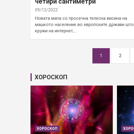
четири сантиметри
09/12/2022
Новата мапа со просечна телесна висина на
машкото население во европските држави што
кружи на интернет,…
Posts
1
2
pagination
ХОРОСКОП
ХОРОСКОП
ХОРО