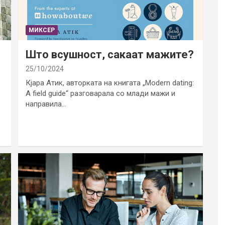
МИКСЕР
Што всушност, сакаат мажите?
25/10/2024
Кјара Атик, авторката на книгата „Modern dating:
A field guide“ разговарала со млади мажи и
направила…