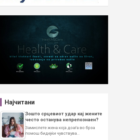
Најчитани
Зошто срцевиот удар кај жените
често останува непрепознаен?
Замислете жена која доаѓа во брза
помош бидејќи чувствува…