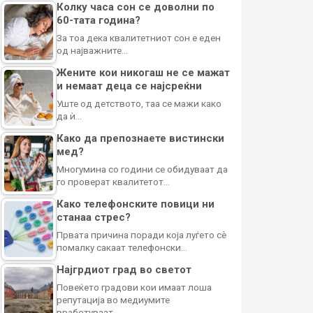
Колку часа сон се доволни по
60-тата година?
За тоа дека квалитетниот сон е еден
од најважните…
Жените кои никогаш не се мажат
и немаат деца се најсреќни
Уште од детството, таа се мажи како
да ѝ…
Како да препознаете вистински
мед?
Многумина со години се обидуваат да
го проверат квалитетот…
Како телефонските повици ни
станаа стрес?
Првата причина поради која луѓето сè
помалку сакаат телефонски…
Најгрдиот град во светот
Повеќето градови кои имаат лоша
репутација во медиумите
вработуваат…