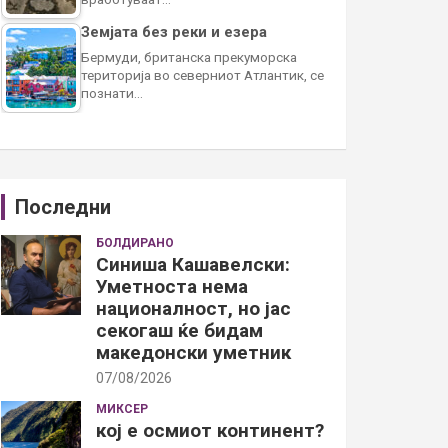
Земјата без реки и езера
Бермуди, британска прекуморска
територија во северниот Атлантик, се
познати…
Последни
БОЛДИРАНО
Синиша Кашавелски:
Уметноста нема
националност, но јас
секогаш ќе бидам
македонски уметник
07/08/2026
МИКСЕР
кој е осмиот континент?