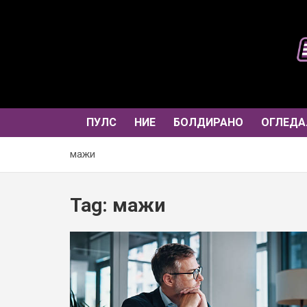
Skip
to
content
ПУЛС
НИЕ
БОЛДИРАНО
ОГЛЕДА
мажи
Tag:
мажи