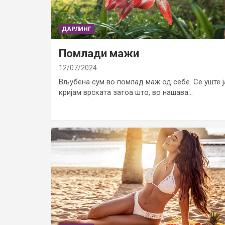
ДАРЛИНГ
Помлади мажи
12/07/2024
Вљубена сум во помлад маж од себе. Се уште ј
кријам врската затоа што, во нашава…