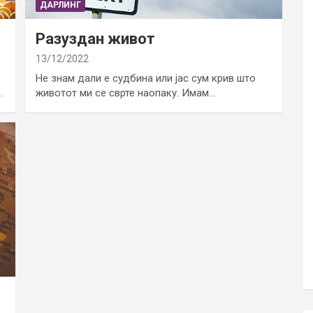
ДАРЛИНГ
Разуздан живот
13/12/2022
Не знам дали е судбина или јас сум крив што
…
животот ми се сврте наопаку. Имам…