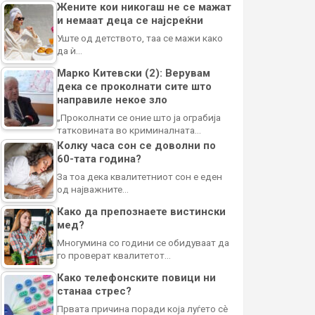
Жените кои никогаш не се мажат
и немаат деца се најсреќни
Уште од детството, таа се мажи како
да ѝ…
Марко Китевски (2): Верувам
дека се проколнати сите што
направиле некое зло
„Проколнати се оние што ја ограбија
татковината во криминалната…
Колку часа сон се доволни по
60-тата година?
За тоа дека квалитетниот сон е еден
од најважните…
Како да препознаете вистински
мед?
Многумина со години се обидуваат да
го проверат квалитетот…
Како телефонските повици ни
станаа стрес?
Првата причина поради која луѓето сè