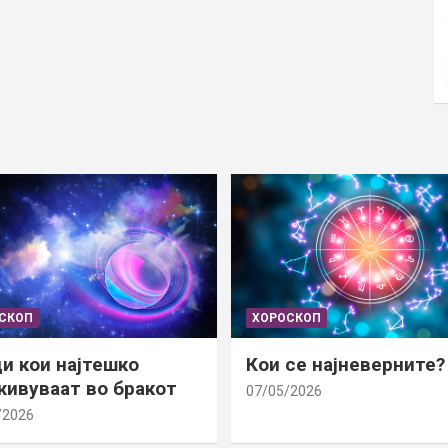
СКОП
ХОРОСКОП
и кои најтешко
Кои се најневерните?
ивуваат во бракот
07/05/2026
/2026