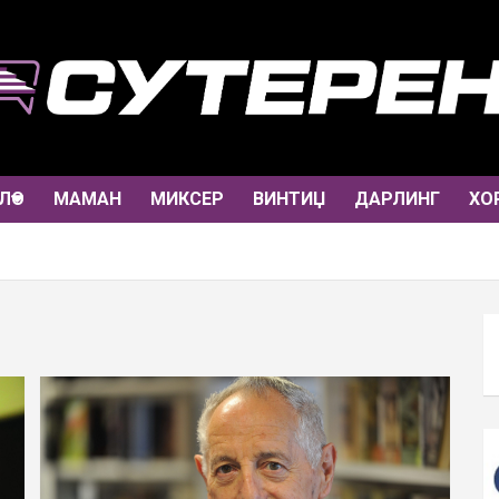
ЛО
МАМАН
МИКСЕР
ВИНТИЏ
ДАРЛИНГ
ХО