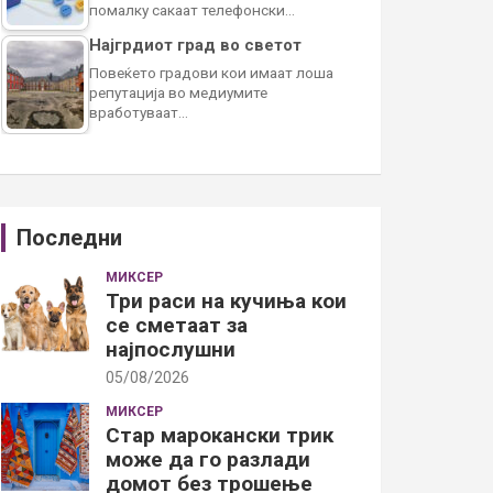
помалку сакаат телефонски…
Најгрдиот град во светот
Повеќето градови кои имаат лоша
репутација во медиумите
вработуваат…
Последни
МИКСЕР
Три раси на кучиња кои
се сметаат за
најпослушни
05/08/2026
МИКСЕР
Стар марокански трик
може да го разлади
домот без трошење