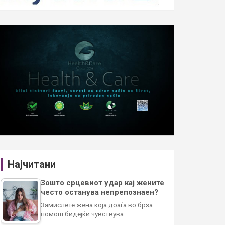
Најчитани
Зошто срцевиот удар кај жените
често останува непрепознаен?
Замислете жена која доаѓа во брза
помош бидејќи чувствува…