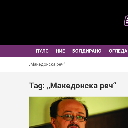
Skip
to
content
ПУЛС
НИЕ
БОЛДИРАНО
ОГЛЕДА
„Македонска реч“
Tag:
„Македонска реч“