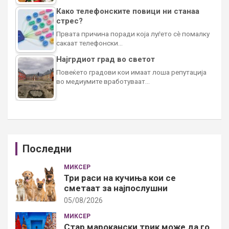
Како телефонските повици ни станаа
стрес?
Првата причина поради која луѓето сè помалку
сакаат телефонски…
Најгрдиот град во светот
Повеќето градови кои имаат лоша репутација
во медиумите вработуваат…
Последни
МИКСЕР
Три раси на кучиња кои се
сметаат за најпослушни
05/08/2026
МИКСЕР
Стар марокански трик може да го