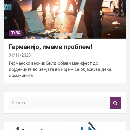
ПУЛС
Германијo, имаме проблем!
01/11/2023
Германски весник Билд објави манифест до
дојденците во земјата во кој им се објаснува дека
домаќините…
S
e
a
r
c
h