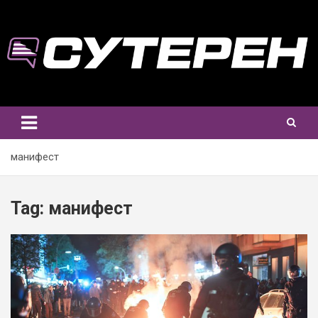
Skip
to
content
манифест
Tag:
манифест