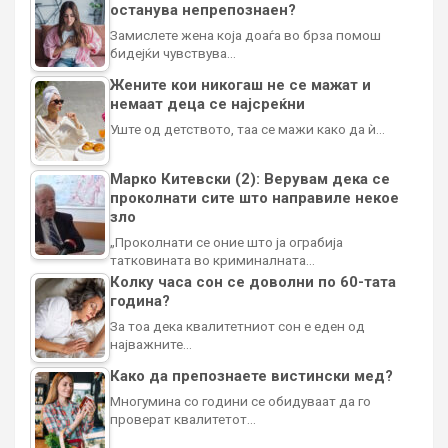
останува непрепознаен?
Замислете жена која доаѓа во брза помош
бидејќи чувствува…
Жените кои никогаш не се мажат и
немаат деца се најсреќни
Уште од детството, таа се мажи како да ѝ…
Марко Китевски (2): Верувам дека се
проколнати сите што направиле некое
зло
„Проколнати се оние што ја ограбија
татковината во криминалната…
Колку часа сон се доволни по 60-тата
година?
За тоа дека квалитетниот сон е еден од
најважните…
Како да препознаете вистински мед?
Многумина со години се обидуваат да го
проверат квалитетот…