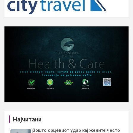
Најчитани
Зошто срцевиот удар кај жените често