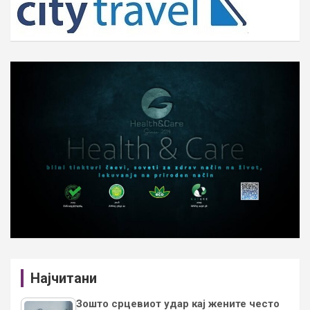
Најчитани
Зошто срцевиот удар кај жените често