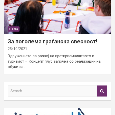
ПУЛС
За поголема граѓанска свесност!
25/10/2021
Здружението за развој на претприемништвото и
туризмот – Концепт плус започна со реализации на
обуки за…
S
e
a
r
c
h