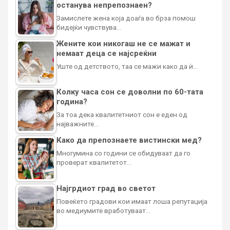
останува непрепознаен?
Замислете жена која доаѓа во брза помош
бидејќи чувствува…
Жените кои никогаш не се мажат и
немаат деца се најсреќни
Уште од детството, таа се мажи како да ѝ…
Колку часа сон се доволни по 60-тата
година?
За тоа дека квалитетниот сон е еден од
најважните…
Како да препознаете вистински мед?
Многумина со години се обидуваат да го
проверат квалитетот…
Најгрдиот град во светот
Повеќето градови кои имаат лоша репутација
во медиумите вработуваат…