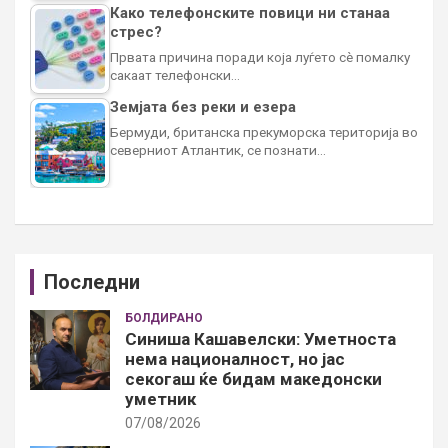
Како телефонските повици ни станаа
стрес?
Првата причина поради која луѓето сè помалку
сакаат телефонски…
Земјата без реки и езера
Бермуди, британска прекуморска територија во
северниот Атлантик, се познати…
Последни
БОЛДИРАНО
Синиша Кашавелски: Уметноста
нема националност, но јас
секогаш ќе бидам македонски
уметник
07/08/2026