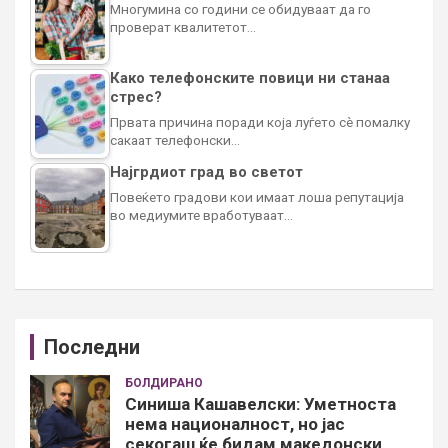
Многумина со години се обидуваат да го
проверат квалитетот…
Како телефонските повици ни станаа
стрес?
Првата причина поради која луѓето сè помалку
сакаат телефонски…
Најгрдиот град во светот
Повеќето градови кои имаат лоша репутација
во медиумите вработуваат…
Последни
БОЛДИРАНО
Синиша Кашавелски: Уметноста
нема националност, но јас
секогаш ќе бидам македонски