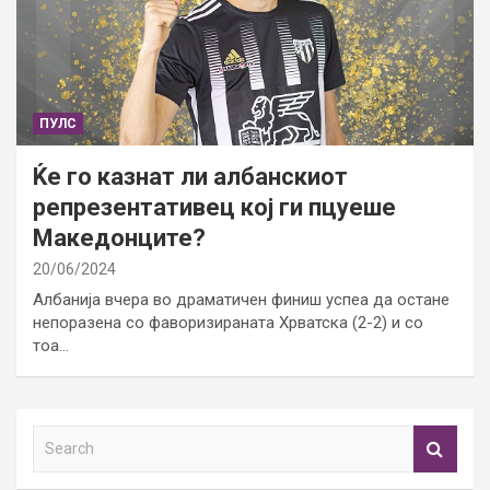
ПУЛС
Ќе го казнат ли албанскиот
репрезентативец кој ги пцуеше
Македонците?
20/06/2024
Албанија вчера во драматичен финиш успеа да остане
непоразена со фаворизираната Хрватска (2-2) и со
тоа…
S
e
a