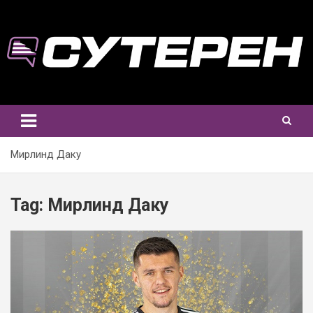
Skip
to
content
Мирлинд Даку
Tag:
Мирлинд Даку