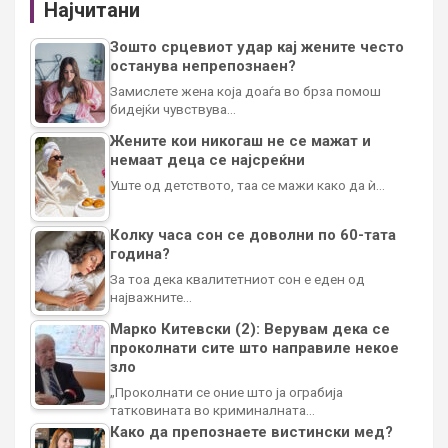
Најчитани
Зошто срцевиот удар кај жените често
останува непрепознаен?
Замислете жена која доаѓа во брза помош
бидејќи чувствува…
Жените кои никогаш не се мажат и
немаат деца се најсреќни
Уште од детството, таа се мажи како да ѝ…
Колку часа сон се доволни по 60-тата
година?
За тоа дека квалитетниот сон е еден од
најважните…
Марко Китевски (2): Верувам дека се
проколнати сите што направиле некое
зло
„Проколнати се оние што ја ограбија
татковината во криминалната…
Како да препознаете вистински мед?