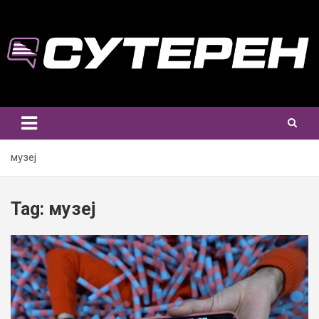
Skip
to
content
музеј
Tag:
музеј