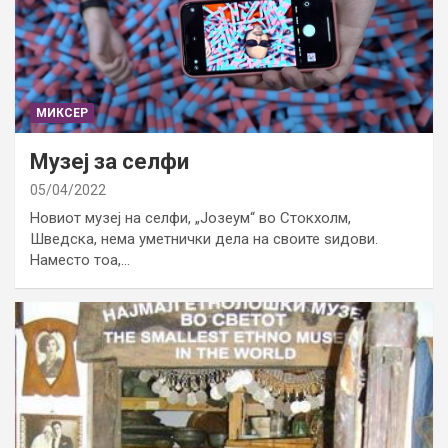
МИКСЕР
Музеј за селфи
05/04/2022
Новиот музеј на селфи, „Јозеум“ во Стокхолм,
Шведска, нема уметнички дела на своите ѕидови.
Наместо тоа,…