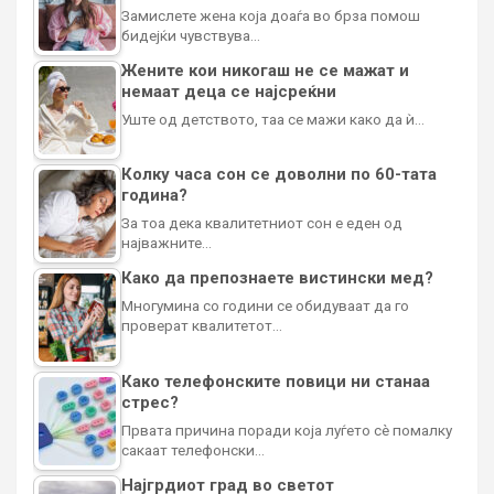
Замислете жена која доаѓа во брза помош
бидејќи чувствува…
Жените кои никогаш не се мажат и
немаат деца се најсреќни
Уште од детството, таа се мажи како да ѝ…
Колку часа сон се доволни по 60-тата
година?
За тоа дека квалитетниот сон е еден од
најважните…
Како да препознаете вистински мед?
Многумина со години се обидуваат да го
проверат квалитетот…
Како телефонските повици ни станаа
стрес?
Првата причина поради која луѓето сè помалку
сакаат телефонски…
Најгрдиот град во светот