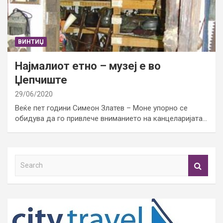
ВИНТИЏ
Најмалиот етно – музеј е во
Џепчиште
29/06/2020
Веќе пет години Симеон Златев – Моне упорно се
обидува да го привлече вниманието на канцеларијата…
S
e
a
r
c
h