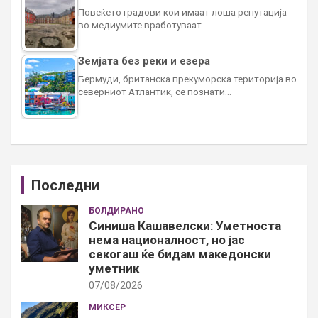
Повеќето градови кои имаат лоша репутација
во медиумите вработуваат…
Земјата без реки и езера
Бермуди, британска прекуморска територија во
северниот Атлантик, се познати…
Последни
БОЛДИРАНО
Синиша Кашавелски: Уметноста
нема националност, но јас
секогаш ќе бидам македонски
уметник
07/08/2026
МИКСЕР