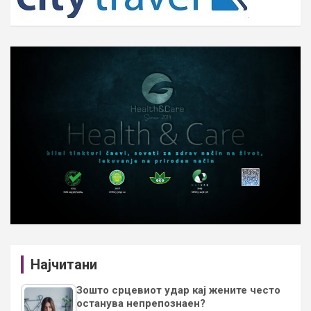
Најчитани
Зошто срцевиот удар кај жените често
останува непрепознаен?