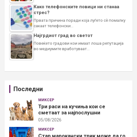
Како телефонските повици ни станаа
стрес?
Првата причина поради која луѓето сè помалку
сакаат телефонски…
Најгрдиот град во светот
Повеќето градови кои имаат лоша репутација
во медиумите вработуваат…
Последни
МИКСЕР
Три раси на кучиња кои се
сметаат за најпослушни
05/08/2026
МИКСЕР
Стар марокански трик може да го