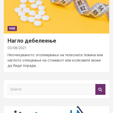
НИЕ
Нагло дебелеење
03/08/2021
Неочекуваното зголемување на телесната тежина или
наглото отекување на стомакот или колковите може
да биде поради…
S
e
a
r
c
h