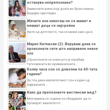
останува непрепознаен?
Замислете жена која доаѓа во брза помош
бидејќи чувствува…
Жените кои никогаш не се мажат и
немаат деца се најсреќни
Уште од детството, таа се мажи како да ѝ…
Марко Китевски (2): Верувам дека се
проколнати сите што направиле некое
зло
„Проколнати се оние што ја ограбија
татковината во криминалната…
Колку часа сон се доволни по 60-тата
година?
За тоа дека квалитетниот сон е еден од
најважните…
Како да препознаете вистински мед?
Многумина со години се обидуваат да го
проверат квалитетот…