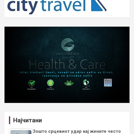
Најчитани
Зошто срцевиот удар кај жените често