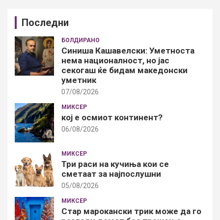
Последни
БОЛДИРАНО
Синиша Кашавелски: Уметноста
нема националност, но јас
секогаш ќе бидам македонски
уметник
07/08/2026
МИКСЕР
кој е осмиот континент?
06/08/2026
МИКСЕР
Три раси на кучиња кои се
сметаат за најпослушни
05/08/2026
МИКСЕР
Стар марокански трик може да го