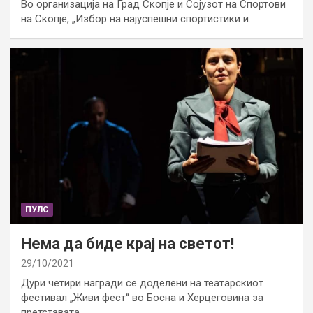
Во организација на Град Скопје и Сојузот на Спортови
на Скопје, „Избор на најуспешни спортистики и…
ПУЛС
Нема да биде крај на светот!
29/10/2021
Дури четири награди се доделени на театарскиот
фестивал „Живи фест“ во Босна и Херцеговина за
претставата…