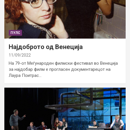
ПУЛС
Најдоброто од Венеција
11/09/2022
На 79-от Меѓународен филмски фестивал во Венеција
за најдобар филм е прогласен документарецот на
Лаура Поитрас…