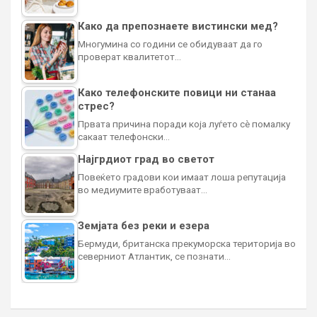
Како да препознаете вистински мед?
Многумина со години се обидуваат да го
проверат квалитетот…
Како телефонските повици ни станаа
стрес?
Првата причина поради која луѓето сè помалку
сакаат телефонски…
Најгрдиот град во светот
Повеќето градови кои имаат лоша репутација
во медиумите вработуваат…
Земјата без реки и езера
Бермуди, британска прекуморска територија во
северниот Атлантик, се познати…