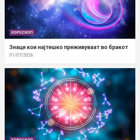
ХОРОСКОП
Знаци кои најтешко преживуваат во бракот
01/07/2026