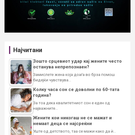
Најчитани
Зошто срцевиот удар кај жените често
останува непрепознаен?
Замислете жена која доаѓа во брза помош
бидејќи чувствува…
Колку часа сон се доволни по 60-тата
година?
За тоа дека квалитетниот сон е еден од
најважните…
Жените кои никогаш не се мажат и
немаат деца се најсреќни
Уште од детството, таа се мажи како да ѝ…