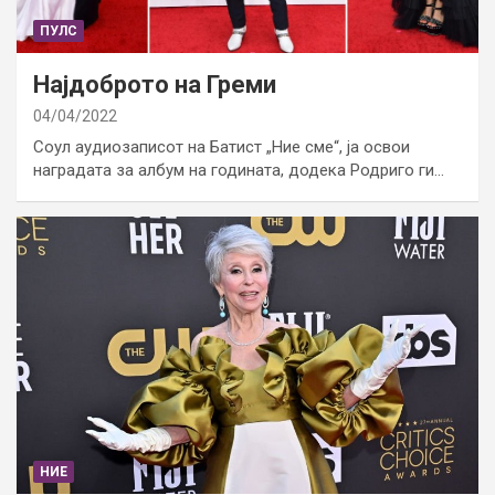
ПУЛС
Најдоброто на Греми
04/04/2022
Соул аудиозаписот на Батист „Ние сме“, ја освои
наградата за албум на годината, додека Родриго ги…
НИЕ