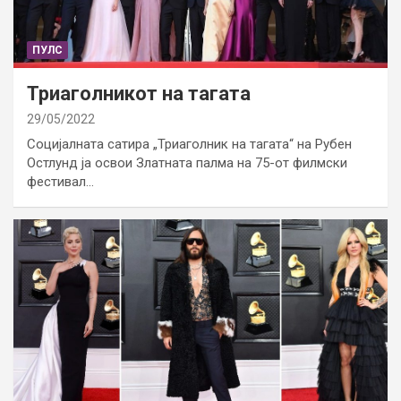
ПУЛС
Триаголникот на тагата
29/05/2022
Социјалната сатира „Триаголник на тагата“ на Рубен
Остлунд ја освои Златната палма на 75-от филмски
фестивал…