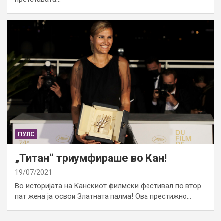
ПУЛС
„Титан“ триумфираше во Кан!
19/07/2021
Во историјата на Канскиот филмски фестивал по втор
пат жена ја освои Златната палма! Ова престижно…