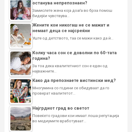
останува непрепознаен?
Замислете жена која доаѓа во брза помош
бидејќи чувствува…
Жените кои никогаш не се мажат и
немаат деца се најсреќни
Уште од детството, таа се мажи како да ѝ…
Колку часа сон се доволни по 60-тата
година?
За тоа дека квалитетниот сон е еден од
најважните…
Како да препознаете вистински мед?
Многумина со години се обидуваат да го
проверат квалитетот…
Најгрдиот град во светот
Повеќето градови кои имаат лоша репутација
во медиумите вработуваат…