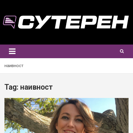
Skip
to
content
наивност
Tag:
наивност