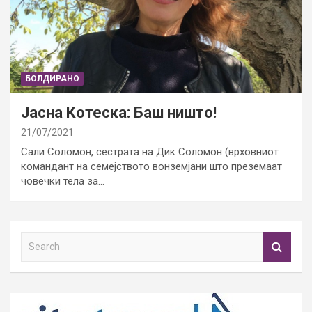
БОЛДИРАНО
Јасна Котеска: Баш ништо!
21/07/2021
Сали Соломон, сестрата на Дик Соломон (врховниот
командант на семејството вонземјани што преземаат
човечки тела за…
S
e
a
r
c
h