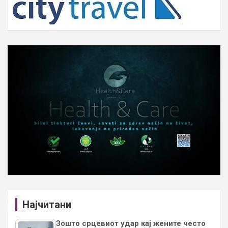
Најчитани
Зошто срцевиот удар кај жените често