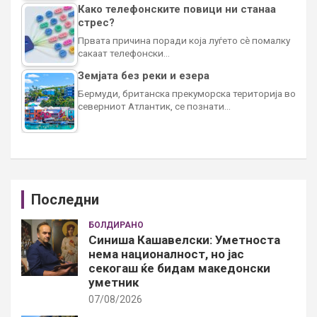
Како телефонските повици ни станаа
стрес?
Првата причина поради која луѓето сè помалку
сакаат телефонски…
Земјата без реки и езера
Бермуди, британска прекуморска територија во
северниот Атлантик, се познати…
Последни
БОЛДИРАНО
Синиша Кашавелски: Уметноста
нема националност, но јас
секогаш ќе бидам македонски
уметник
07/08/2026