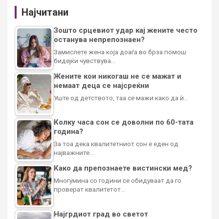
Најчитани
Зошто срцевиот удар кај жените често
останува непрепознаен?
Замислете жена која доаѓа во брза помош
бидејќи чувствува…
Жените кои никогаш не се мажат и
немаат деца се најсреќни
Уште од детството, таа се мажи како да ѝ…
Колку часа сон се доволни по 60-тата
година?
За тоа дека квалитетниот сон е еден од
најважните…
Како да препознаете вистински мед?
Многумина со години се обидуваат да го
проверат квалитетот…
Најгрдиот град во светот