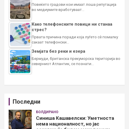
Повеќето градови кои имаат лоша репутација
во медиумите вработуваат…
Како телефонските повици ни станаа
стрес?
Првата причина поради која луѓето сè помалку
сакаат телефонски…
Земјата без реки и езера
Бермуди, британска прекуморска територија во
северниот Атлантик, се познати…
Последни
БОЛДИРАНО
Синиша Кашавелски: Уметноста
нема националност, но јас