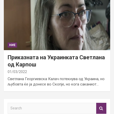
НИЕ
Приказната на Украинката Светлана
од Карпош
01/03/2022
Светлана Георгиевска Калач потекнува од Украина, но
љубовта ќе ја донесе во Скопје, но кога саканиот…
S
e