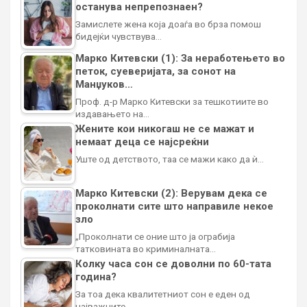
останува непрепознаен?
Замислете жена која доаѓа во брза помош
бидејќи чувствува…
Марко Китевски (1): За неработењето во
петок, суеверијата, за сонот на
Манџуков…
Проф. д-р Марко Китевски за тешкотиите во
издавањето на…
Жените кои никогаш не се мажат и
немаат деца се најсреќни
Уште од детството, таа се мажи како да ѝ…
Марко Китевски (2): Верувам дека се
проколнати сите што направиле некое
зло
„Проколнати се оние што ја ограбија
татковината во криминалната…
Колку часа сон се доволни по 60-тата
година?
За тоа дека квалитетниот сон е еден од
најважните…