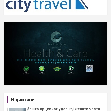
Најчитани
Зошто срцевиот удар кај жените често