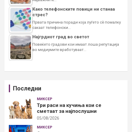
Како телефонските повици ни станаа
стрес?
Првата причина поради која луѓето сè помалку
сакаат телефонски…
Најгрдиот град во светот
Повеќето градови кои имаат лоша репутација
во медиумите вработуваат…
Последни
МИКСЕР
Три раси на кучиња кои се
сметаат за најпослушни
05/08/2026
МИКСЕР