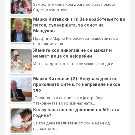
Замислете жена која доаѓа во брза помош
бидејќи чувствува…
Марко Китевски (1): За неработењето во
петок, суеверијата, за сонот на
Манџуков…
Проф. д-р Марко Китевски за тешкотиите во
издавањето на…
Жените кои никогаш не се мажат и
немаат деца се најсреќни
Уште од детството, таа се мажи како да ѝ…
Марко Китевски (2): Верувам дека се
проколнати сите што направиле некое
зло
„Проколнати се оние што ја ограбија
татковината во криминалната…
Колку часа сон се доволни по 60-тата
година?
За тоа дека квалитетниот сон е еден од
најважните…