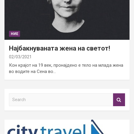
НИЕ
Најбакнуваната жена на светот!
02/03/2021
Кон крајот на 19 век, пронајдено е тело на млада жена
во водите на Сена во…
S
e
a
r
c
h