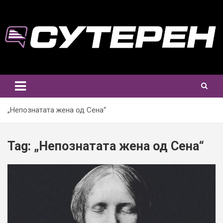
Skip
to
content
„Непознатата жена од Сена“
Tag:
„Непознатата жена од Сена“