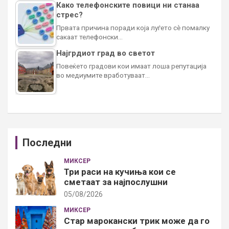
Како телефонските повици ни станаа
стрес?
Првата причина поради која луѓето сè помалку
сакаат телефонски…
Најгрдиот град во светот
Повеќето градови кои имаат лоша репутација
во медиумите вработуваат…
Последни
МИКСЕР
Три раси на кучиња кои се
сметаат за најпослушни
05/08/2026
МИКСЕР
Стар марокански трик може да го