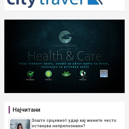
Најчитани
Зошто срцевиот удар кај жените често
останува непрепознаен?