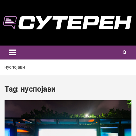
Skip
to
content
нуспојави
Tag:
нуспојави