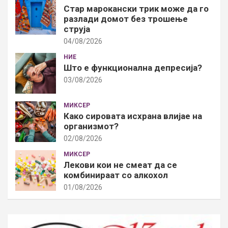
Стар марокански трик може да го
разлади домот без трошење
струја
04/08/2026
НИЕ
Што е функционална депресија?
03/08/2026
МИКСЕР
Како сировата исхрана влијае на
организмот?
02/08/2026
МИКСЕР
Лекови кои не смеат да се
комбинираат со алкохол
01/08/2026