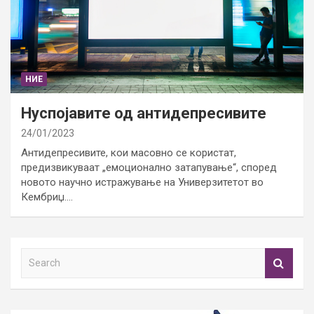
НИЕ
Нуспојавите од антидепресивите
24/01/2023
Антидепресивите, кои масовно се користат,
предизвикуваат „емоционално затапување“, според
новото научно истражување на Универзитетот во
Кембриџ.…
S
e
a
r
c