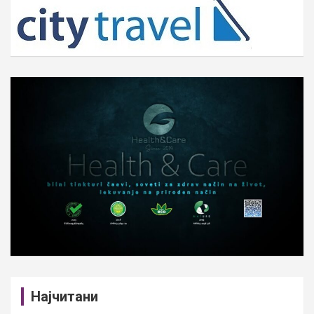
h
Најчитани