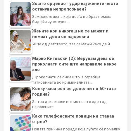
Зошто срцевиот удар кај жените често
останува непрепознаен?
Замислете жена која доаѓа во брза помош
бидејќи чувствува…
Жените кои никогаш не се мажат и
немаат деца се најсреќни
Уште од детството, таа се мажи како да ѝ…
Марко Китевски (2): Верувам дека се
проколнати сите што направиле некое
зло
„Проколнати се оние што ја ограбија
татковината во криминалната…
Колку часа сон се доволни по 60-тата
година?
За тоа дека квалитетниот сон е еден од
најважните…
Како телефонските повици ни станаа
стрес?
Првата причина поради која луѓето сè помалку