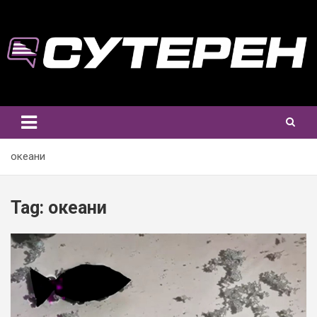
Skip
to
content
океани
Tag:
океани