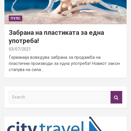
ПУЛС
Забрана на пластиката за една
употреба!
03/07/2021
Германија воведува забрана за продажба на
пластични производи за една употреба! Новиот закон
стапува на сила…
S
e
a
r
c
h