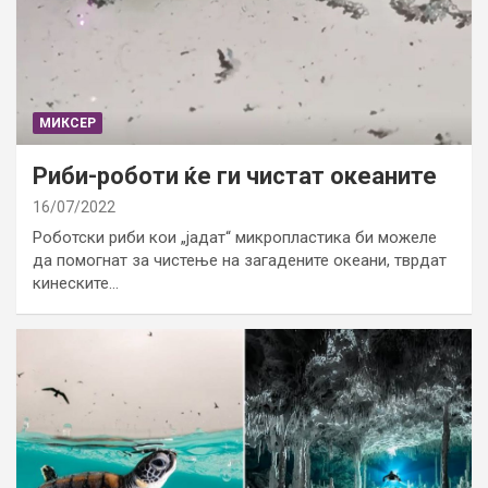
МИКСЕР
Риби-роботи ќе ги чистат океаните
16/07/2022
Роботски риби кои „јадат“ микропластика би можеле
да помогнат за чистење на загадените океани, тврдат
кинеските…