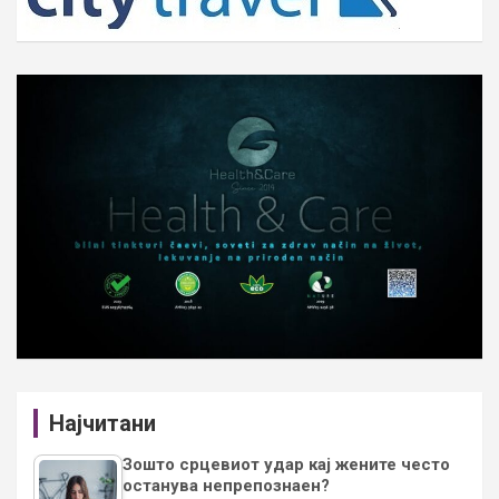
Најчитани
Зошто срцевиот удар кај жените често
останува непрепознаен?