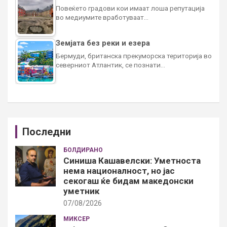
Повеќето градови кои имаат лоша репутација
во медиумите вработуваат…
Земјата без реки и езера
Бермуди, британска прекуморска територија во
северниот Атлантик, се познати…
Последни
БОЛДИРАНО
Синиша Кашавелски: Уметноста
нема националност, но јас
секогаш ќе бидам македонски
уметник
07/08/2026
МИКСЕР