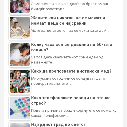
Замислете жена која доаѓа во брза помош
бидејќи чувствува…
Жените кои никогаш не се мажат и
немаат деца се најсреќни
Уште од детството, таа се мажи како да ѝ…
Колку часа сон се доволни по 60-тата
година?
За тоа дека квалитетниот сон е еден од
најважните…
Како да препознаете вистински мед?
Многумина со години се обидуваат да го
проверат квалитетот…
Како телефонските повици ни станаа
стрес?
Првата причина поради која луѓето сè помалку
сакаат телефонски…
Најгрдиот град во светот