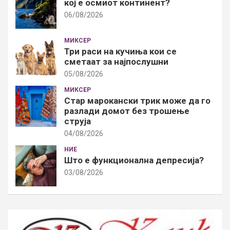
кој е осмиот континент?
06/08/2026
МИКСЕР
Три раси на кучиња кои се
сметаат за најпослушни
05/08/2026
МИКСЕР
Стар марокански трик може да го
разлади домот без трошење
струја
04/08/2026
НИЕ
Што е функционална депресија?
03/08/2026