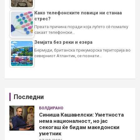
Како телефонските повици ни станаа
стрес?
Првата причина поради која луѓето сè помалку
сакаат телефонски…
Земјата без реки и езера
Бермуди, британска прекуморска територија во
северниот Атлантик, се познати…
Последни
БОЛДИРАНО
Синиша Кашавелски: Уметноста
нема националност, но јас
секогаш ќе бидам македонски
уметник