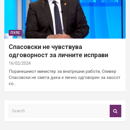
ПУЛС
Спасовски не чувствува
одговорност за личните исправи
16/02/2024
Поранешниот министер за внатрешни работи, Оливер
Спасовски не смета дека е лично одговорен за хаосот
со…
S
e
a
r