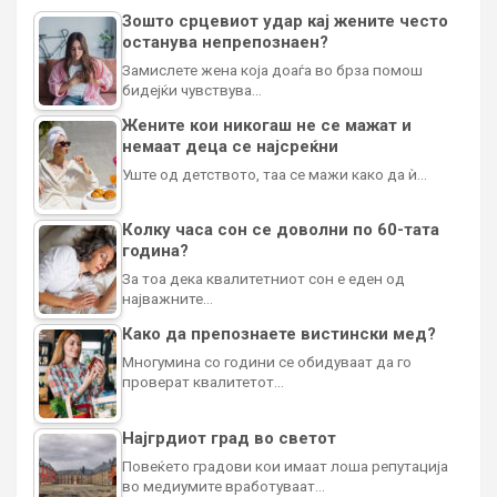
Зошто срцевиот удар кај жените често
останува непрепознаен?
Замислете жена која доаѓа во брза помош
бидејќи чувствува…
Жените кои никогаш не се мажат и
немаат деца се најсреќни
Уште од детството, таа се мажи како да ѝ…
Колку часа сон се доволни по 60-тата
година?
За тоа дека квалитетниот сон е еден од
најважните…
Како да препознаете вистински мед?
Многумина со години се обидуваат да го
проверат квалитетот…
Најгрдиот град во светот
Повеќето градови кои имаат лоша репутација
во медиумите вработуваат…