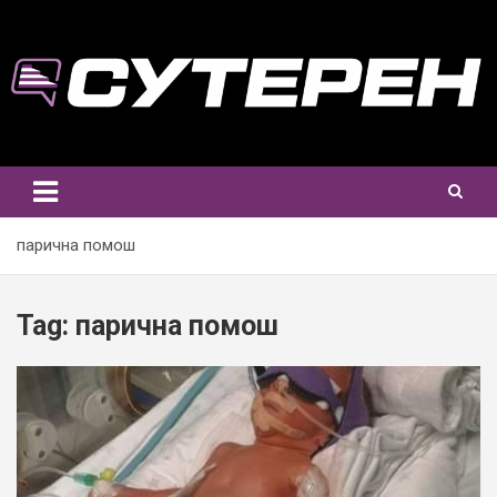
Skip
to
content
парична помош
Tag:
парична помош