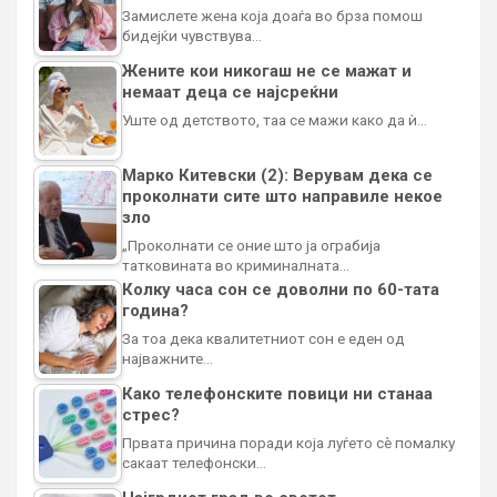
Замислете жена која доаѓа во брза помош
бидејќи чувствува…
Жените кои никогаш не се мажат и
немаат деца се најсреќни
Уште од детството, таа се мажи како да ѝ…
Марко Китевски (2): Верувам дека се
проколнати сите што направиле некое
зло
„Проколнати се оние што ја ограбија
татковината во криминалната…
Колку часа сон се доволни по 60-тата
година?
За тоа дека квалитетниот сон е еден од
најважните…
Како телефонските повици ни станаа
стрес?
Првата причина поради која луѓето сè помалку
сакаат телефонски…