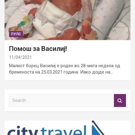
ПУЛС
Помош за Василиј!
11/04/2021
Малиот борец Василиј е роден во 28-мата недела од
бременоста на 25.03.2021 година. Иако дојде на…
S
e
a
r
c
h