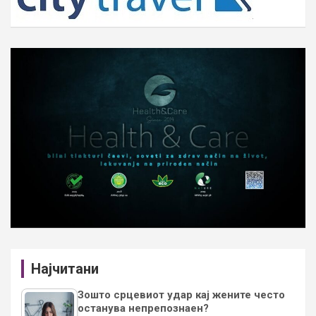
Најчитани
Зошто срцевиот удар кај жените често
останува непрепознаен?