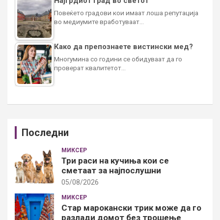
Најгрдиот град во светот
Повеќето градови кои имаат лоша репутација
во медиумите вработуваат…
Како да препознаете вистински мед?
Многумина со години се обидуваат да го
проверат квалитетот…
Последни
МИКСЕР
Три раси на кучиња кои се
сметаат за најпослушни
05/08/2026
МИКСЕР
Стар марокански трик може да го
разлади домот без трошење