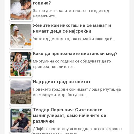
година?
За тоа дека квалитетниот сон е еден од
најважните…
Жените кои никогаш не се мажат и
немаат деца се најсреќни
Уште од детството, таа се мажи како да ѝ…
Како да препознаете вистински мед?
Многумина со години се обидуваат да го
проверат квалитетот…
Најгрдиот град во светот
Повеќето градови кои имаат лоша репутација
во медиумите вработуваат…
Теодор Лоренчич: Сите власти
манипулираат, само начините се
различни
„’Лајбах’ претставува огледало на секој можен
тоталитаризам - токму…