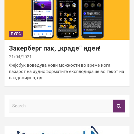
ПУЛС
Закерберг пак, „краде“ идеи!
21/04/2021
Фејсбук воведува нови можности во време кога
пазарот на аудиоформатите експлодираше во текот на
пандемијава, од…
S
e
a
r
c
h