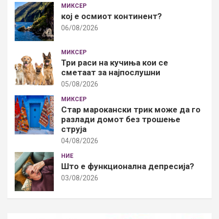
МИКСЕР
кој е осмиот континент?
06/08/2026
МИКСЕР
Три раси на кучиња кои се
сметаат за најпослушни
05/08/2026
МИКСЕР
Стар марокански трик може да го
разлади домот без трошење
струја
04/08/2026
НИЕ
Што е функционална депресија?
03/08/2026