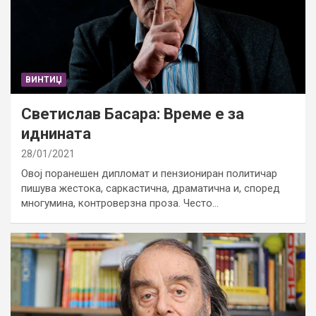
ВИНТИЏ
Светислав Басара: Време е за
иднината
28/01/2021
Овој поранешен дипломат и пензиониран политичар
пишува жестока, саркастична, драматична и, според
многумина, контроверзна проза. Често…