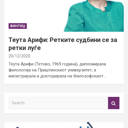
ВИНТИЏ
Теута Арифи: Ретките судбини се за
ретки луѓе
20/12/2020
Теута Арифи (Тетово, 1969 година), дипломирала
филологија на Приштинскиот универзитет, а
магистрирала и докторирала на Филозофскиот…
S
e
a
r
c