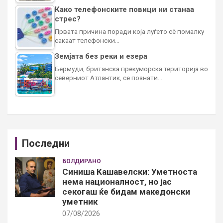
Како телефонските повици ни станаа
стрес?
Првата причина поради која луѓето сè помалку
сакаат телефонски…
Земјата без реки и езера
Бермуди, британска прекуморска територија во
северниот Атлантик, се познати…
Последни
БОЛДИРАНО
Синиша Кашавелски: Уметноста
нема националност, но јас
секогаш ќе бидам македонски
уметник
07/08/2026