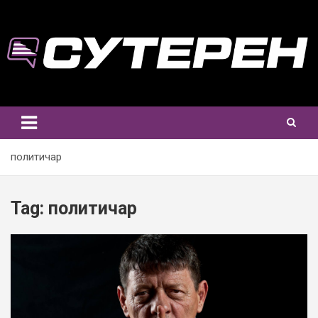
Skip
to
content
политичар
Tag:
политичар