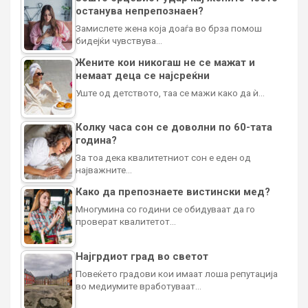
останува непрепознаен?
Замислете жена која доаѓа во брза помош
бидејќи чувствува…
Жените кои никогаш не се мажат и
немаат деца се најсреќни
Уште од детството, таа се мажи како да ѝ…
Колку часа сон се доволни по 60-тата
година?
За тоа дека квалитетниот сон е еден од
најважните…
Како да препознаете вистински мед?
Многумина со години се обидуваат да го
проверат квалитетот…
Најгрдиот град во светот
Повеќето градови кои имаат лоша репутација
во медиумите вработуваат…