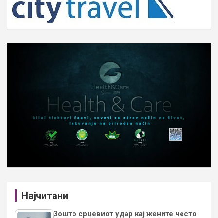
Најчитани
Зошто срцевиот удар кај жените често