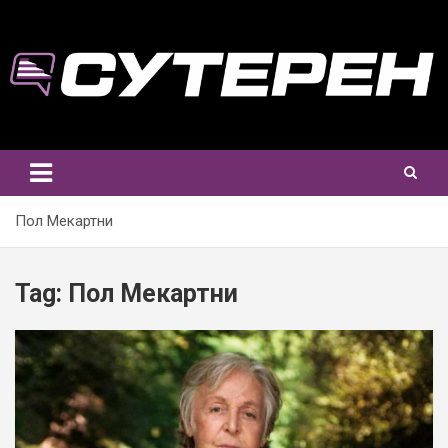
Skip
to
content
Пол Мекартни
Tag:
Пол Мекартни