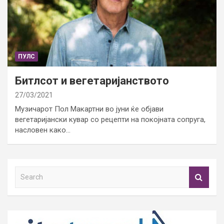
ПУЛС
Битлсот и вегетаријанството
27/03/2021
Музичарот Пол Макартни во јуни ќе објави
вегетаријански кувар со рецепти на покојната сопруга,
насловен како…
S
e
a
r
c
h