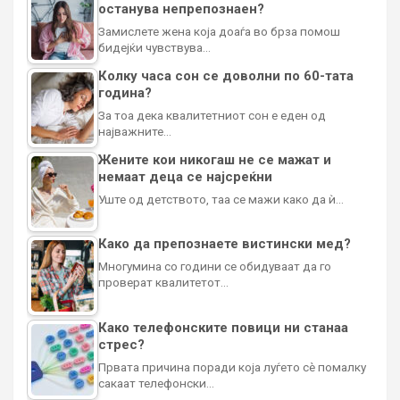
останува непрепознаен?
Замислете жена која доаѓа во брза помош
бидејќи чувствува…
Колку часа сон се доволни по 60-тата
година?
За тоа дека квалитетниот сон е еден од
најважните…
Жените кои никогаш не се мажат и
немаат деца се најсреќни
Уште од детството, таа се мажи како да ѝ…
Како да препознаете вистински мед?
Многумина со години се обидуваат да го
проверат квалитетот…
Како телефонските повици ни станаа
стрес?
Првата причина поради која луѓето сè помалку
сакаат телефонски…