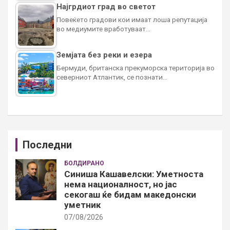
Најгрдиот град во светот
Повеќето градови кои имаат лоша репутација
во медиумите вработуваат…
Земјата без реки и езера
Бермуди, британска прекуморска територија во
северниот Атлантик, се познати…
Последни
БОЛДИРАНО
Синиша Кашавелски: Уметноста
нема националност, но јас
секогаш ќе бидам македонски
уметник
07/08/2026